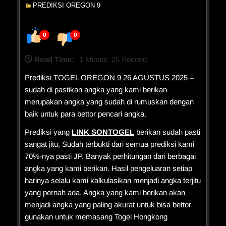
PREDIKSI OREGON 9
0
0
Read Time:
1 Minute, 25 Second
Prediksi TOGEL OREGON 9 26 AGUSTUS 2025
–
sudah di pastikan angka yang kami berikan
merupakan angka yang sudah di rumuskan dengan
baik untuk para bettor pencari angka.
Prediksi yang
LINK SONTOGEL
berikan sudah pasti
sangat jitu, Sudah terbukti dari semua prediksi kami
70%-nya pasti JP. Banyak perhitungan dari berbagai
angka yang kami berikan. Hasil pengeluaran setiap
harinya selalu kami kalkulasikan menjadi angka terjitu
yang pernah ada. Angka yang kami berikan akan
menjadi angka yang paling akurat untuk bisa bettor
gunakan untuk memasang Togel Hongkong