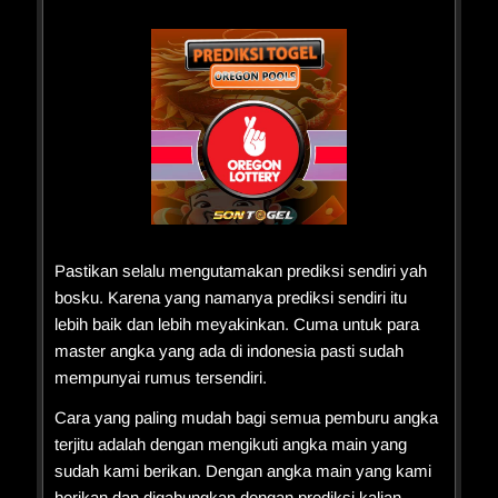
Pastikan selalu mengutamakan prediksi sendiri yah
bosku. Karena yang namanya prediksi sendiri itu
lebih baik dan lebih meyakinkan. Cuma untuk para
master angka yang ada di indonesia pasti sudah
mempunyai rumus tersendiri.
Cara yang paling mudah bagi semua pemburu angka
terjitu adalah dengan mengikuti angka main yang
sudah kami berikan. Dengan angka main yang kami
berikan dan digabungkan dengan prediksi kalian