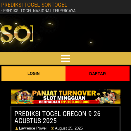
PREDIKSI TOGEL SONTOGEL
: PREDIKSI TOGEL NASIONAL TERPERCAYA
LOGIN
DAFTAR
PREDIKSI TOGEL OREGON 9 26
AGUSTUS 2025
Lawrence Powell
August 25, 2025