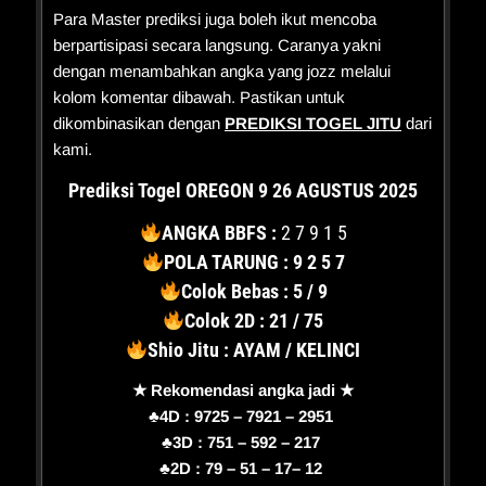
Para Master prediksi juga boleh ikut mencoba
berpartisipasi secara langsung. Caranya yakni
dengan menambahkan angka yang jozz melalui
kolom komentar dibawah. Pastikan untuk
dikombinasikan dengan
PREDIKSI TOGEL JITU
dari
kami.
Prediksi Togel OREGON 9 26 AGUSTUS 2025
ANGKA BBFS :
2 7 9 1 5
POLA TARUNG :
9 2 5 7
Colok Bebas : 5 / 9
Colok 2D : 21 / 75
Shio Jitu :
AYAM / KELINCI
★ Rekomendasi angka jadi ★
♣️4D :
9725 – 7921 – 2951
♣️3D :
751 – 592 – 217
♣️2D :
79 – 51 – 17– 12