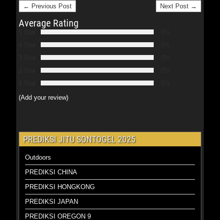
← Previous Post
Next Post →
Average Rating
5 Star
0%
4 Star
0%
3 Star
0%
2 Star
0%
1 Star
0%
(Add your review)
PREDIKSI JITU SONTOGEL 2025
Outdoors
PREDIKSI CHINA
PREDIKSI HONGKONG
PREDIKSI JAPAN
PREDIKSI OREGON 9