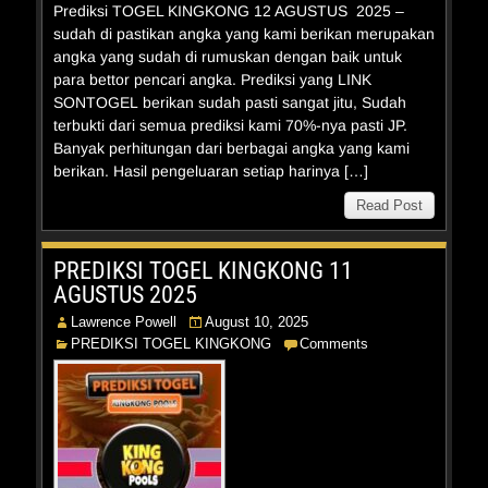
Prediksi TOGEL KINGKONG 12 AGUSTUS 2025 –
sudah di pastikan angka yang kami berikan merupakan
angka yang sudah di rumuskan dengan baik untuk
para bettor pencari angka. Prediksi yang LINK
SONTOGEL berikan sudah pasti sangat jitu, Sudah
terbukti dari semua prediksi kami 70%-nya pasti JP.
Banyak perhitungan dari berbagai angka yang kami
berikan. Hasil pengeluaran setiap harinya […]
Read Post
PREDIKSI TOGEL KINGKONG 11
AGUSTUS 2025
Lawrence Powell
August 10, 2025
PREDIKSI TOGEL KINGKONG
Comments