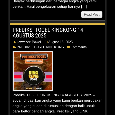
Banyak perhitungan dari berbagai angka yang kami
berikan. Hasil pengeluaran setiap harinya […]
Read Post
PREDIKSI TOGEL KINGKONG 14
AGUSTUS 2025
Lawrence Powell
August 13, 2025
PREDIKSI TOGEL KINGKONG
Comments
Prediksi TOGEL KINGKONG 14 AGUSTUS 2025 –
sudah di pastikan angka yang kami berikan merupakan
angka yang sudah di rumuskan dengan baik untuk
para bettor pencari angka. Prediksi yang LINK