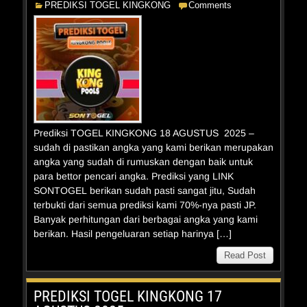
PREDIKSI TOGEL KINGKONG
Comments
Prediksi TOGEL KINGKONG 18 AGUSTUS 2025 –
sudah di pastikan angka yang kami berikan merupakan
angka yang sudah di rumuskan dengan baik untuk
para bettor pencari angka. Prediksi yang LINK
SONTOGEL berikan sudah pasti sangat jitu, Sudah
terbukti dari semua prediksi kami 70%-nya pasti JP.
Banyak perhitungan dari berbagai angka yang kami
berikan. Hasil pengeluaran setiap harinya […]
Read Post
PREDIKSI TOGEL KINGKONG 17