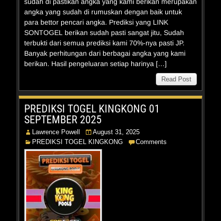
sudah di pastikan angka yang kami berikan merupakan
angka yang sudah di rumuskan dengan baik untuk
para bettor pencari angka. Prediksi yang LINK
SONTOGEL berikan sudah pasti sangat jitu, Sudah
terbukti dari semua prediksi kami 70%-nya pasti JP.
Banyak perhitungan dari berbagai angka yang kami
berikan. Hasil pengeluaran setiap harinya […]
Read Post
PREDIKSI TOGEL KINGKONG 01
SEPTEMBER 2025
Lawrence Powell
August 31, 2025
PREDIKSI TOGEL KINGKONG
Comments