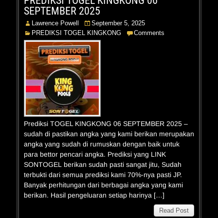
PREDIKSI TOGEL KINGKONG 06
SEPTEMBER 2025
Lawrence Powell
September 5, 2025
PREDIKSI TOGEL KINGKONG
Comments
Prediksi TOGEL KINGKONG 06 SEPTEMBER 2025 –
sudah di pastikan angka yang kami berikan merupakan
angka yang sudah di rumuskan dengan baik untuk
para bettor pencari angka. Prediksi yang LINK
SONTOGEL berikan sudah pasti sangat jitu, Sudah
terbukti dari semua prediksi kami 70%-nya pasti JP.
Banyak perhitungan dari berbagai angka yang kami
berikan. Hasil pengeluaran setiap harinya […]
Read Post