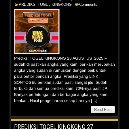
PREDIKSI TOGEL KINGKONG
Comments
Prediksi TOGEL KINGKONG 28 AGUSTUS 2025 –
sudah di pastikan angka yang kami berikan merupakan
angka yang sudah di rumuskan dengan baik untuk
para bettor pencari angka. Prediksi yang LINK
SONTOGEL berikan sudah pasti sangat jitu, Sudah
terbukti dari semua prediksi kami 70%-nya pasti JP.
Banyak perhitungan dari berbagai angka yang kami
berikan. Hasil pengeluaran setiap harinya […]
Read Post
PREDIKSI TOGEL KINGKONG 27