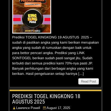
Prediksi TOGEL KINGKONG 19 AGUSTUS 2025 –
sudah di pastikan angka yang kami berikan merupakan
angka yang sudah di rumuskan dengan baik untuk
para bettor pencari angka. Prediksi yang LINK
SONTOGEL berikan sudah pasti sangat jitu, Sudah
terbukti dari semua prediksi kami 70%-nya pasti JP.
Banyak perhitungan dari berbagai angka yang kami
berikan. Hasil pengeluaran setiap harinya […]
Read Post
PREDIKSI TOGEL KINGKONG 18
AGUSTUS 2025
Lawrence Powell
August 17, 2025