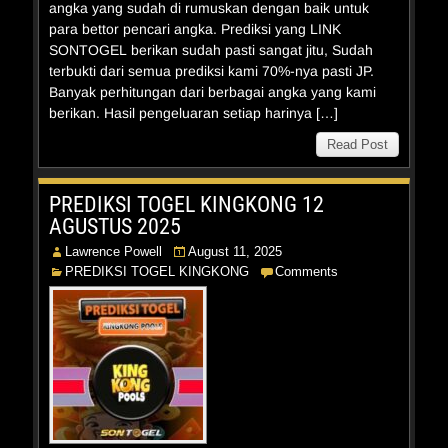
angka yang sudah di rumuskan dengan baik untuk
para bettor pencari angka. Prediksi yang LINK
SONTOGEL berikan sudah pasti sangat jitu, Sudah
terbukti dari semua prediksi kami 70%-nya pasti JP.
Banyak perhitungan dari berbagai angka yang kami
berikan. Hasil pengeluaran setiap harinya […]
Read Post
PREDIKSI TOGEL KINGKONG 12
AGUSTUS 2025
Lawrence Powell
August 11, 2025
PREDIKSI TOGEL KINGKONG
Comments