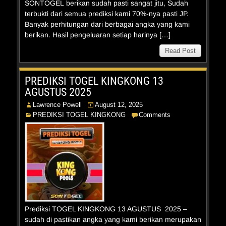
SONTOGEL berikan sudah pasti sangat jitu, Sudah
terbukti dari semua prediksi kami 70%-nya pasti JP.
Banyak perhitungan dari berbagai angka yang kami
berikan. Hasil pengeluaran setiap harinya […]
Read Post
PREDIKSI TOGEL KINGKONG 13
AGUSTUS 2025
Lawrence Powell
August 12, 2025
PREDIKSI TOGEL KINGKONG
Comments
Prediksi TOGEL KINGKONG 13 AGUSTUS 2025 –
sudah di pastikan angka yang kami berikan merupakan