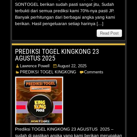
SONTOGEL berikan sudah pasti sangat jitu, Sudah
terbukti dari semua prediksi kami 70%-nya pasti JP.
Banyak perhitungan dari berbagai angka yang kami
berikan. Hasil pengeluaran setiap harinya […]
Read Post
PREDIKSI TOGEL KINGKONG 23
AGUSTUS 2025
Lawrence Powell
August 22, 2025
PREDIKSI TOGEL KINGKONG
Comments
Prediksi TOGEL KINGKONG 23 AGUSTUS 2025 –
sudah di pastikan angka yang kami berikan merupakan