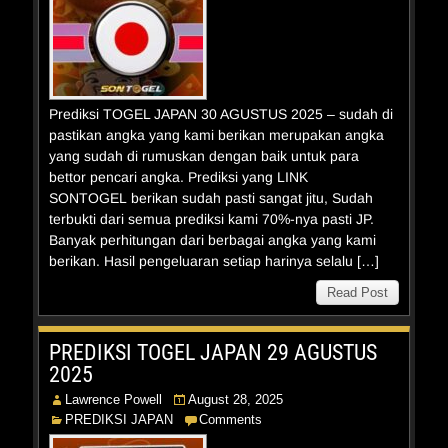
Prediksi TOGEL JAPAN 30 AGUSTUS 2025 – sudah di
pastikan angka yang kami berikan merupakan angka
yang sudah di rumuskan dengan baik untuk para
bettor pencari angka. Prediksi yang LINK
SONTOGEL berikan sudah pasti sangat jitu, Sudah
terbukti dari semua prediksi kami 70%-nya pasti JP.
Banyak perhitungan dari berbagai angka yang kami
berikan. Hasil pengeluaran setiap harinya selalu […]
Read Post
PREDIKSI TOGEL JAPAN 29 AGUSTUS
2025
Lawrence Powell
August 28, 2025
PREDIKSI JAPAN
Comments