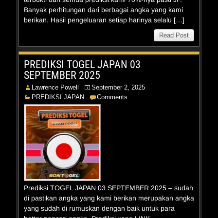
Banyak perhitungan dari berbagai angka yang kami
berikan. Hasil pengeluaran setiap harinya selalu […]
Read Post
PREDIKSI TOGEL JAPAN 03
SEPTEMBER 2025
Lawrence Powell
September 2, 2025
PREDIKSI JAPAN
Comments
Prediksi TOGEL JAPAN 03 SEPTEMBER 2025 – sudah
di pastikan angka yang kami berikan merupakan angka
yang sudah di rumuskan dengan baik untuk para