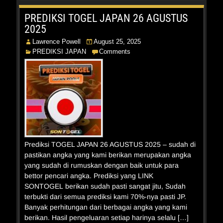
PREDIKSI TOGEL JAPAN 26 AGUSTUS
2025
Lawrence Powell
August 25, 2025
PREDIKSI JAPAN
Comments
Prediksi TOGEL JAPAN 26 AGUSTUS 2025 – sudah di
pastikan angka yang kami berikan merupakan angka
yang sudah di rumuskan dengan baik untuk para
bettor pencari angka. Prediksi yang LINK
SONTOGEL berikan sudah pasti sangat jitu, Sudah
terbukti dari semua prediksi kami 70%-nya pasti JP.
Banyak perhitungan dari berbagai angka yang kami
berikan. Hasil pengeluaran setiap harinya selalu […]