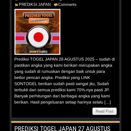
PREDIKSI JAPAN
Comments
Prediksi TOGEL JAPAN 28 AGUSTUS 2025 – sudah di
pastikan angka yang kami berikan merupakan angka
yang sudah di rumuskan dengan baik untuk para
bettor pencari angka. Prediksi yang LINK
SONTOGEL berikan sudah pasti sangat jitu, Sudah
terbukti dari semua prediksi kami 70%-nya pasti JP.
Banyak perhitungan dari berbagai angka yang kami
berikan. Hasil pengeluaran setiap harinya selalu […]
Read Post
PREDIKSI TOGEL JAPAN 27 AGUSTUS