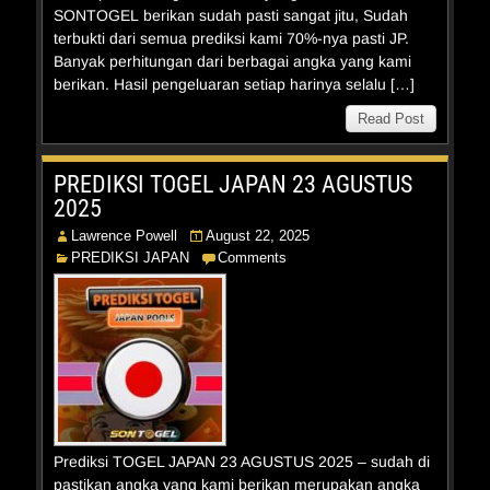
SONTOGEL berikan sudah pasti sangat jitu, Sudah
terbukti dari semua prediksi kami 70%-nya pasti JP.
Banyak perhitungan dari berbagai angka yang kami
berikan. Hasil pengeluaran setiap harinya selalu […]
Read Post
PREDIKSI TOGEL JAPAN 23 AGUSTUS
2025
Lawrence Powell
August 22, 2025
PREDIKSI JAPAN
Comments
Prediksi TOGEL JAPAN 23 AGUSTUS 2025 – sudah di
pastikan angka yang kami berikan merupakan angka