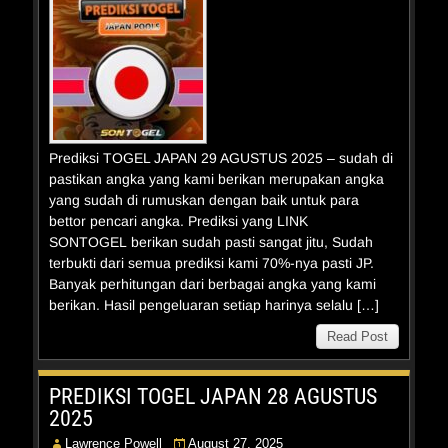
Prediksi TOGEL JAPAN 29 AGUSTUS 2025 – sudah di
pastikan angka yang kami berikan merupakan angka
yang sudah di rumuskan dengan baik untuk para
bettor pencari angka. Prediksi yang LINK
SONTOGEL berikan sudah pasti sangat jitu, Sudah
terbukti dari semua prediksi kami 70%-nya pasti JP.
Banyak perhitungan dari berbagai angka yang kami
berikan. Hasil pengeluaran setiap harinya selalu […]
Read Post
PREDIKSI TOGEL JAPAN 28 AGUSTUS
2025
Lawrence Powell
August 27, 2025