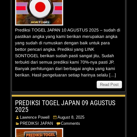
Prediksi TOGEL JAPAN 10 AGUSTUS 2025 – sudah di
pastikan angka yang kami berikan merupakan angka
yang sudah di rumuskan dengan baik untuk para
bettor pencari angka. Prediksi yang LINK
SONTOGEL berikan sudah pasti sangat jitu, Sudah
terbukti dari semua prediksi kami 70%-nya pasti JP.
Banyak perhitungan dari berbagai angka yang kami
berikan. Hasil pengeluaran setiap harinya selalu […]
Read Post
PREDIKSI TOGEL JAPAN 09 AGUSTUS
2025
Lawrence Powell
August 8, 2025
PREDIKSI JAPAN
Comments