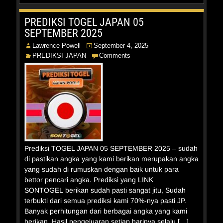
PREDIKSI TOGEL JAPAN 05
SEPTEMBER 2025
Lawrence Powell
September 4, 2025
PREDIKSI JAPAN
Comments
Prediksi TOGEL JAPAN 05 SEPTEMBER 2025 – sudah
di pastikan angka yang kami berikan merupakan angka
yang sudah di rumuskan dengan baik untuk para
bettor pencari angka. Prediksi yang LINK
SONTOGEL berikan sudah pasti sangat jitu, Sudah
terbukti dari semua prediksi kami 70%-nya pasti JP.
Banyak perhitungan dari berbagai angka yang kami
berikan. Hasil pengeluaran setiap harinya selalu […]