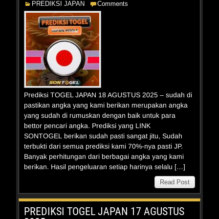
PREDIKSI JAPAN
Comments
Prediksi TOGEL JAPAN 18 AGUSTUS 2025 – sudah di
pastikan angka yang kami berikan merupakan angka
yang sudah di rumuskan dengan baik untuk para
bettor pencari angka. Prediksi yang LINK
SONTOGEL berikan sudah pasti sangat jitu, Sudah
terbukti dari semua prediksi kami 70%-nya pasti JP.
Banyak perhitungan dari berbagai angka yang kami
berikan. Hasil pengeluaran setiap harinya selalu […]
Read Post
PREDIKSI TOGEL JAPAN 17 AGUSTUS