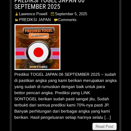
PREDIKSI TOGEL JAPAN 06
SEPTEMBER 2025
Lawrence Powell
September 5, 2025
PREDIKSI JAPAN
Comments
Prediksi TOGEL JAPAN 06 SEPTEMBER 2025 – sudah
di pastikan angka yang kami berikan merupakan angka
yang sudah di rumuskan dengan baik untuk para
bettor pencari angka. Prediksi yang LINK
SONTOGEL berikan sudah pasti sangat jitu, Sudah
terbukti dari semua prediksi kami 70%-nya pasti JP.
Banyak perhitungan dari berbagai angka yang kami
berikan. Hasil pengeluaran setiap harinya selalu […]
Read Post