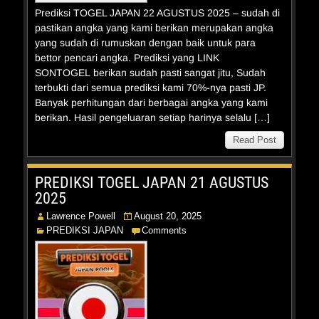
Prediksi TOGEL JAPAN 22 AGUSTUS 2025 – sudah di
pastikan angka yang kami berikan merupakan angka
yang sudah di rumuskan dengan baik untuk para
bettor pencari angka. Prediksi yang LINK
SONTOGEL berikan sudah pasti sangat jitu, Sudah
terbukti dari semua prediksi kami 70%-nya pasti JP.
Banyak perhitungan dari berbagai angka yang kami
berikan. Hasil pengeluaran setiap harinya selalu […]
Read Post
PREDIKSI TOGEL JAPAN 21 AGUSTUS
2025
Lawrence Powell
August 20, 2025
PREDIKSI JAPAN
Comments