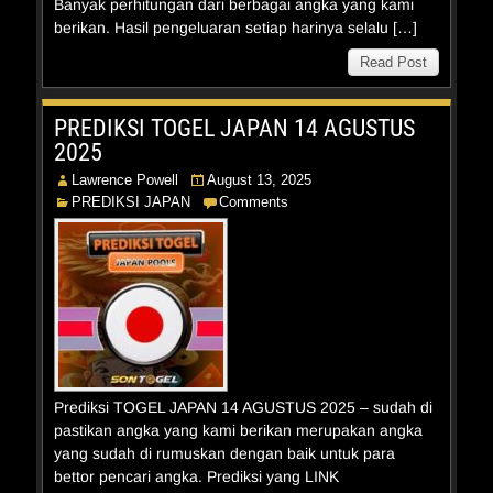
Banyak perhitungan dari berbagai angka yang kami
berikan. Hasil pengeluaran setiap harinya selalu […]
Read Post
PREDIKSI TOGEL JAPAN 14 AGUSTUS
2025
Lawrence Powell
August 13, 2025
PREDIKSI JAPAN
Comments
Prediksi TOGEL JAPAN 14 AGUSTUS 2025 – sudah di
pastikan angka yang kami berikan merupakan angka
yang sudah di rumuskan dengan baik untuk para
bettor pencari angka. Prediksi yang LINK