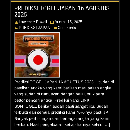
PREDIKSI TOGEL JAPAN 16 AGUSTUS
2025
Lawrence Powell
August 15, 2025
PREDIKSI JAPAN
Comments
Prediksi TOGEL JAPAN 16 AGUSTUS 2025 – sudah di
pastikan angka yang kami berikan merupakan angka
yang sudah di rumuskan dengan baik untuk para
bettor pencari angka. Prediksi yang LINK
SONTOGEL berikan sudah pasti sangat jitu, Sudah
terbukti dari semua prediksi kami 70%-nya pasti JP.
Banyak perhitungan dari berbagai angka yang kami
berikan. Hasil pengeluaran setiap harinya selalu […]