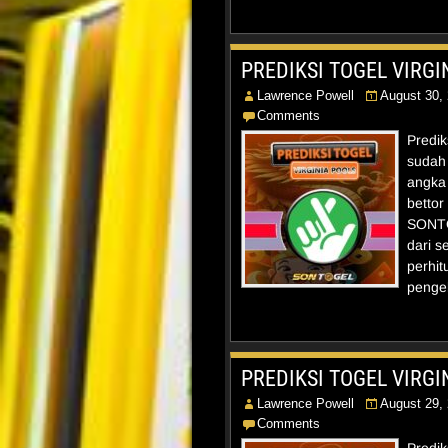
PREDIKSI TOGEL VIRGI
Lawrence Powell
August 30,
Comments
Predi
sudah
angka
bettor
SONTOG
dari s
perhit
pengel
PREDIKSI TOGEL VIRGI
Lawrence Powell
August 29,
Comments