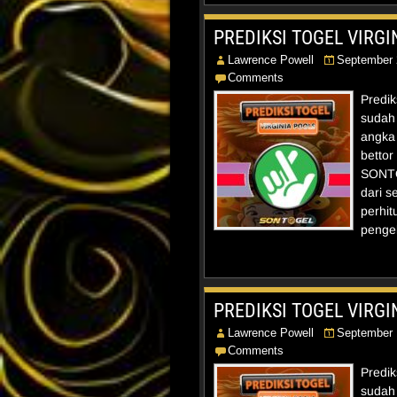
PREDIKSI TOGEL VIRGI
Lawrence Powell
September 
Comments
Predi
sudah
angka
bettor
SONTOG
dari s
perhit
pengel
PREDIKSI TOGEL VIRGI
Lawrence Powell
September 
Comments
Predi
sudah