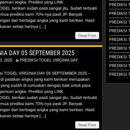
 pencari angka. Prediksi yang LINK
PREDIKSI 
EL berikan sudah pasti sangat jitu, Sudah terbukti
PREDIKSI 
emua prediksi kami 70%-nya pasti JP. Banyak
ungan dari berbagai angka yang kami berikan. Hasil
PREDIKSI 
uaran setiap harinya […]
PREDIKSI 
Read Post
PREDIKSI 
PREDIKSI 
NIA DAY 05 SEPTEMBER 2025
PREDIKSI 
3, 2025
PREDIKSI TOGEL VIRGINIA DAY
PREDIKSI 
ksi TOGEL VIRGINIA DAY 05 SEPTEMBER 2025 –
PREDIKSI 
 di pastikan angka yang kami berikan merupakan
 yang sudah di rumuskan dengan baik untuk para
 pencari angka. Prediksi yang LINK
EL berikan sudah pasti sangat jitu, Sudah terbukti
emua prediksi kami 70%-nya pasti JP. Banyak
ungan dari berbagai angka yang kami berikan. Hasil
uaran setiap harinya […]
Read Post