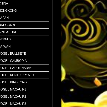
CHINA
 HONGKONG
JAPAN
OREGON 9
 SINGAPORE
 SYDNEY
TAIWAN
TOGEL BULLSEYE
 TOGEL CAMBODIA
TOGEL CAROLINADAY
TOGEL KENTUCKY MID
 TOGEL KINGKONG
TOGEL MACAU P1
TOGEL MACAU P2
TOGEL MACAU P3