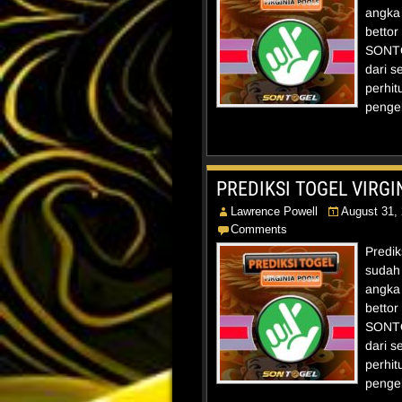
angka
bettor
SONTOG
dari s
perhit
pengel
PREDIKSI TOGEL VIRGI
Lawrence Powell
August 31,
Comments
Predi
sudah
angka
bettor
SONTOG
dari s
perhit
pengel