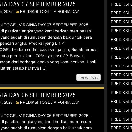
NIA DAY 07 SEPTEMBER 2025
PREDIKSI 
5, 2025
PREDIKSI TOGEL VIRGINIA DAY
PREDIKSI
PREDIKSI 
ksi TOGEL VIRGINIA DAY 07 SEPTEMBER 2025 –
 di pastikan angka yang kami berikan merupakan
PREDIKSI 
 yang sudah di rumuskan dengan baik untuk para
PREDIKSI
 pencari angka. Prediksi yang LINK
PREDIKSI
EL berikan sudah pasti sangat jitu, Sudah terbukti
emua prediksi kami 70%-nya pasti JP. Banyak
PREDIKSI 
ungan dari berbagai angka yang kami berikan. Hasil
PREDIKSI 
uaran setiap harinya […]
PREDIKSI
Read Post
PREDIKSI 
PREDIKSI 
NIA DAY 06 SEPTEMBER 2025
PREDIKSI
4, 2025
PREDIKSI TOGEL VIRGINIA DAY
PREDIKSI 
ksi TOGEL VIRGINIA DAY 06 SEPTEMBER 2025 –
PREDIKSI 
 di pastikan angka yang kami berikan merupakan
 yang sudah di rumuskan dengan baik untuk para
PREDIKSI 