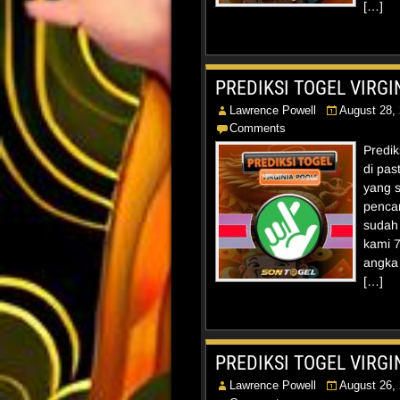
[…]
PREDIKSI TOGEL VIRGI
Lawrence Powell
August 28,
Comments
Predi
di pa
yang s
penca
sudah 
kami 7
angka 
[…]
PREDIKSI TOGEL VIRGI
Lawrence Powell
August 26,