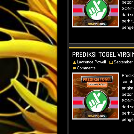
bettor
SONTOG
dari s
perhit
pengel
PREDIKSI TOGEL VIRGI
Lawrence Powell
September 
Comments
Predi
sudah
angka
bettor
SONTOG
dari s
perhit
pengel