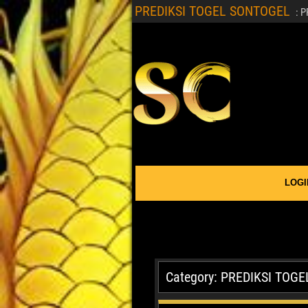
PREDIKSI TOGEL SONTOGEL
: 
LOGI
Category:
PREDIKSI TOGE