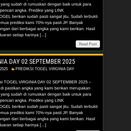
 yang sudah di rumuskan dengan baik untuk para
 pencari angka. Prediksi yang LINK
EL berikan sudah pasti sangat jitu, Sudah terbukti
emua prediksi kami 70%-nya pasti JP. Banyak
ungan dari berbagai angka yang kami berikan. Hasil
uaran setiap harinya […]
Read Post
NIA DAY 02 SEPTEMBER 2025
 2025
PREDIKSI TOGEL VIRGINIA DAY
ksi TOGEL VIRGINIA DAY 02 SEPTEMBER 2025 –
 di pastikan angka yang kami berikan merupakan
 yang sudah di rumuskan dengan baik untuk para
 pencari angka. Prediksi yang LINK
EL berikan sudah pasti sangat jitu, Sudah terbukti
emua prediksi kami 70%-nya pasti JP. Banyak
ungan dari berbagai angka yang kami berikan. Hasil
uaran setiap harinya […]