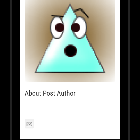
About Post Author
Lawrence Powell
akuntotoleader@gmail.com