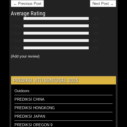
← Previous Post
Next Post →
Average Rating
5 Star
0%
4 Star
0%
3 Star
0%
2 Star
0%
1 Star
0%
(Add your review)
PREDIKSI JITU SONTOGEL 2025
Outdoors
PREDIKSI CHINA
PREDIKSI HONGKONG
PREDIKSI JAPAN
PREDIKSI OREGON 9