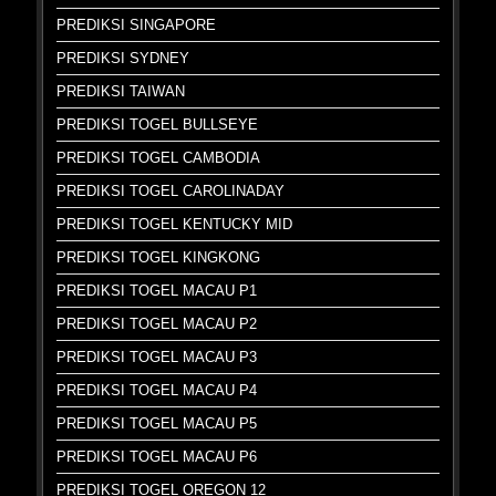
PREDIKSI SINGAPORE
PREDIKSI SYDNEY
PREDIKSI TAIWAN
PREDIKSI TOGEL BULLSEYE
PREDIKSI TOGEL CAMBODIA
PREDIKSI TOGEL CAROLINADAY
PREDIKSI TOGEL KENTUCKY MID
PREDIKSI TOGEL KINGKONG
PREDIKSI TOGEL MACAU P1
PREDIKSI TOGEL MACAU P2
PREDIKSI TOGEL MACAU P3
PREDIKSI TOGEL MACAU P4
PREDIKSI TOGEL MACAU P5
PREDIKSI TOGEL MACAU P6
PREDIKSI TOGEL OREGON 12