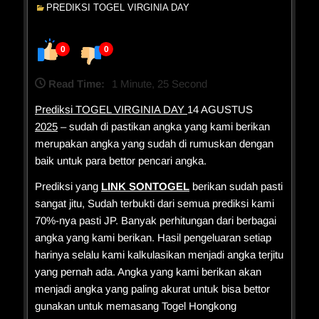
PREDIKSI TOGEL VIRGINIA DAY
0
0
Read Time:
1 Minute, 25 Second
Prediksi TOGEL VIRGINIA DAY
14 AGUSTUS
2025
– sudah di pastikan angka yang kami berikan
merupakan angka yang sudah di rumuskan dengan
baik untuk para bettor pencari angka.
Prediksi yang
LINK SONTOGEL
berikan sudah pasti
sangat jitu, Sudah terbukti dari semua prediksi kami
70%-nya pasti JP. Banyak perhitungan dari berbagai
angka yang kami berikan. Hasil pengeluaran setiap
harinya selalu kami kalkulasikan menjadi angka terjitu
yang pernah ada. Angka yang kami berikan akan
menjadi angka yang paling akurat untuk bisa bettor
gunakan untuk memasang Togel Hongkong