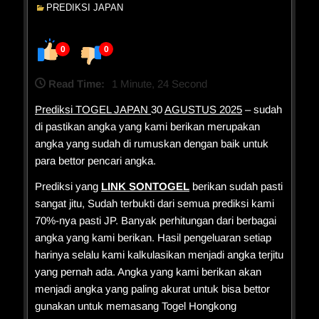
PREDIKSI JAPAN
0
0
Read Time:
1 Minute, 24 Second
Prediksi TOGEL JAPAN
30
AGUSTUS 2025
– sudah
di pastikan angka yang kami berikan merupakan
angka yang sudah di rumuskan dengan baik untuk
para bettor pencari angka.
Prediksi yang
LINK SONTOGEL
berikan sudah pasti
sangat jitu, Sudah terbukti dari semua prediksi kami
70%-nya pasti JP. Banyak perhitungan dari berbagai
angka yang kami berikan. Hasil pengeluaran setiap
harinya selalu kami kalkulasikan menjadi angka terjitu
yang pernah ada. Angka yang kami berikan akan
menjadi angka yang paling akurat untuk bisa bettor
gunakan untuk memasang Togel Hongkong