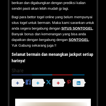
berikan dan digabungkan dengan prediksi kalian
sendiri pasti akan lebih mudah jp lagi.
Bagi para bettor togel online yang belum mempunyai
situs togel untuk bermain. Maka kami sarankan untuk
anda segera bergabung dengan
SITUS
SONTOGEL
.
Banyak bonus dan kemenangan yang bisa anda
dapatkan dengan bergabung dengan
SONTOGEL
.
Yuk Gabung sekarang juga !!
Selamat bermain dan menangkan jackpot setiap
harinya!
Share