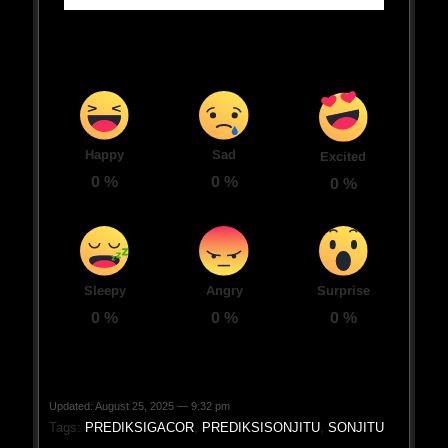
Happy
Sad
Excited
0
%
0
%
0
%
Sleepy
Angry
Surprise
0
%
0
%
0
%
Updated: August 25, 2025 — 9:32 pm
Tags:
PREDIKSIGACOR
,
PREDIKSISONJITU
,
SONJITU