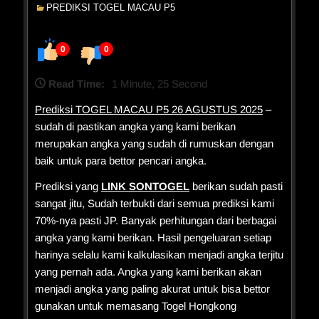
PREDIKSI TOGEL MACAU P5
0
0
Read Time:
1 Minute, 25 Second
Prediksi TOGEL MACAU P5 26 AGUSTUS 2025
–
sudah di pastikan angka yang kami berikan
merupakan angka yang sudah di rumuskan dengan
baik untuk para bettor pencari angka.
Prediksi yang
LINK SONTOGEL
berikan sudah pasti
sangat jitu, Sudah terbukti dari semua prediksi kami
70%-nya pasti JP. Banyak perhitungan dari berbagai
angka yang kami berikan. Hasil pengeluaran setiap
harinya selalu kami kalkulasikan menjadi angka terjitu
yang pernah ada. Angka yang kami berikan akan
menjadi angka yang paling akurat untuk bisa bettor
gunakan untuk memasang Togel Hongkong