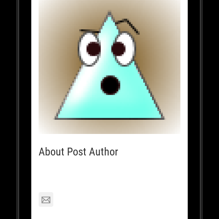
About Post Author
Lawrence Powell
akuntotoleader@gmail.com