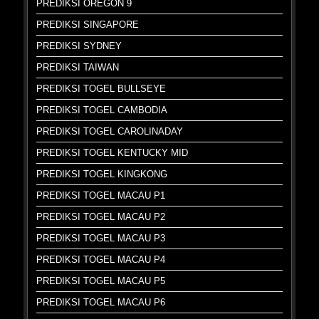
PREDIKSI OREGON 9
PREDIKSI SINGAPORE
PREDIKSI SYDNEY
PREDIKSI TAIWAN
PREDIKSI TOGEL BULLSEYE
PREDIKSI TOGEL CAMBODIA
PREDIKSI TOGEL CAROLINADAY
PREDIKSI TOGEL KENTUCKY MID
PREDIKSI TOGEL KINGKONG
PREDIKSI TOGEL MACAU P1
PREDIKSI TOGEL MACAU P2
PREDIKSI TOGEL MACAU P3
PREDIKSI TOGEL MACAU P4
PREDIKSI TOGEL MACAU P5
PREDIKSI TOGEL MACAU P6