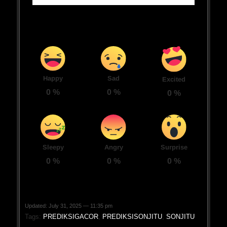
Happy
Sad
Excited
0
%
0
%
0
%
Sleepy
Angry
Surprise
0
%
0
%
0
%
Updated: July 31, 2025 — 11:35 pm
Tags:
PREDIKSIGACOR
,
PREDIKSISONJITU
,
SONJITU