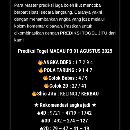
Para Master prediksi juga boleh ikut mencoba
berpartisipasi secara langsung. Caranya yakni
dengan menambahkan angka yang jozz melalui
kolom komentar dibawah. Pastikan untuk
dikombinasikan dengan
PREDIKSI TOGEL JITU
dari
kami.
Prediksi Togel MACAU P3 01 AGUSTUS 2025
ANGKA BBFS :
1 7 2 9 4
POLA TARUNG : 9 1 4 7
Colok Bebas : 4 / 9
Colok 2D : 27 / 41
Shio Jitu :
KELINCI
/ KERBAU
★ Rekomendasi angka jadi ★
♣️4D :
9721
– 4719 – 1742
♣️3D :
492
– 274 – 127
♣️2D : 79 – 47 – 41 – 19