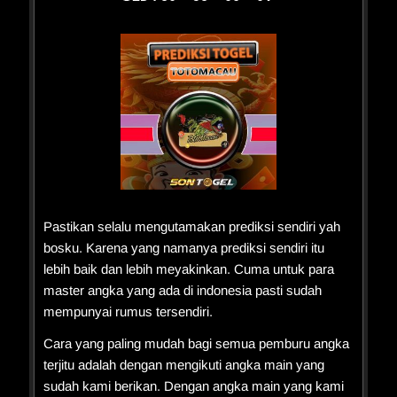
Pastikan selalu mengutamakan prediksi sendiri yah
bosku. Karena yang namanya prediksi sendiri itu
lebih baik dan lebih meyakinkan. Cuma untuk para
master angka yang ada di indonesia pasti sudah
mempunyai rumus tersendiri.
Cara yang paling mudah bagi semua pemburu angka
terjitu adalah dengan mengikuti angka main yang
sudah kami berikan. Dengan angka main yang kami