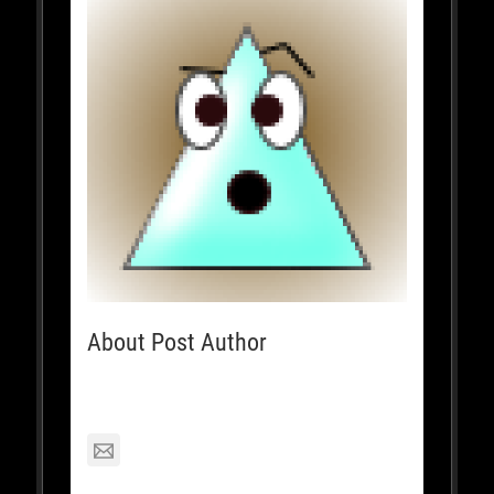
About Post Author
Lawrence Powell
akuntotoleader@gmail.com