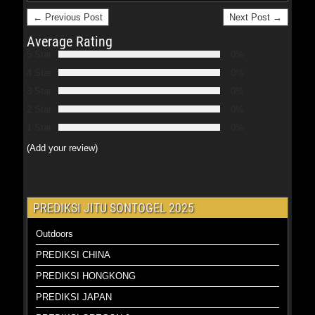
← Previous Post
Next Post →
Average Rating
5 Star
0%
4 Star
0%
3 Star
0%
2 Star
0%
1 Star
0%
(Add your review)
PREDIKSI JITU SONTOGEL 2025
Outdoors
PREDIKSI CHINA
PREDIKSI HONGKONG
PREDIKSI JAPAN