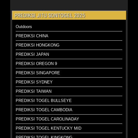
PREDIKSI JITU SONTOGEL 2025
Outdoors
PREDIKSI CHINA
PREDIKSI HONGKONG
PREDIKSI JAPAN
PREDIKSI OREGON 9
PREDIKSI SINGAPORE
PREDIKSI SYDNEY
PREDIKSI TAIWAN
PREDIKSI TOGEL BULLSEYE
PREDIKSI TOGEL CAMBODIA
PREDIKSI TOGEL CAROLINADAY
PREDIKSI TOGEL KENTUCKY MID
PREDIKSI TOGEL KINGKONG