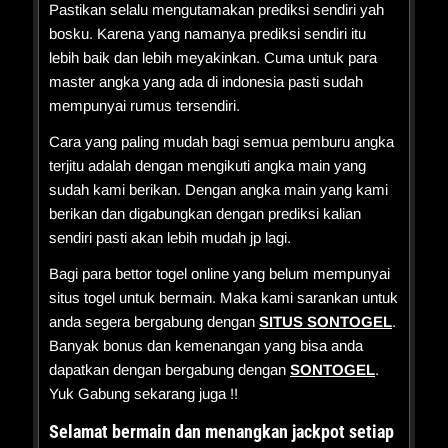
Pastikan selalu mengutamakan prediksi sendiri yah
bosku. Karena yang namanya prediksi sendiri itu
lebih baik dan lebih meyakinkan. Cuma untuk para
master angka yang ada di indonesia pasti sudah
mempunyai rumus tersendiri.
Cara yang paling mudah bagi semua pemburu angka
terjitu adalah dengan mengikuti angka main yang
sudah kami berikan. Dengan angka main yang kami
berikan dan digabungkan dengan prediksi kalian
sendiri pasti akan lebih mudah jp lagi.
Bagi para bettor togel online yang belum mempunyai
situs togel untuk bermain. Maka kami sarankan untuk
anda segera bergabung dengan
SITUS SONTOGEL
.
Banyak bonus dan kemenangan yang bisa anda
dapatkan dengan bergabung dengan
SONTOGEL
.
Yuk Gabung sekarang juga !!
Selamat bermain dan menangkan jackpot setiap