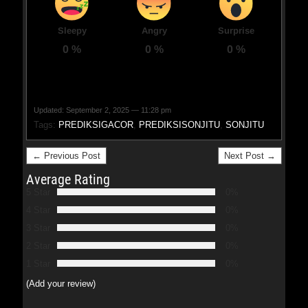
Sleepy
Angry
Surprise
0
%
0
%
0
%
Updated: September 2, 2025 — 11:28 pm
Tags:
PREDIKSIGACOR
,
PREDIKSISONJITU
,
SONJITU
← Previous Post
Next Post →
Average Rating
5 Star
0%
4 Star
0%
3 Star
0%
2 Star
0%
1 Star
0%
(Add your review)