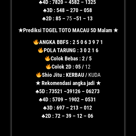
♣️4D :
7820
–
4582
–
1325
♣️3D :
548
–
270
–
058
♣️2D :
85
–
75
–
51
–
13
★Prediksi TOGEL TOTO MACAU 5D Malam ★
ANGKA BBFS : 2 5 0 6 3 9 7 1
POLA TARUNG : 3 0 2 1 6
Colok Bebas :
2 /
5
Colok 2D :
05 /
12
Shio Jitu :
KERBAU /
KUDA
★ Rekomendasi angka jadi ★
♣️5D :
73521
–
39126
–
06273
♣️4D :
5709
–
1902
–
0531
♣️3D :
697
–
213
–
012
♣️2D :
72
–
39
–
12
–
06