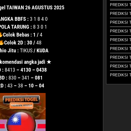
PREDIKSI 
ogel TAIWAN 26 AGUSTUS 2025
PREDIKSI 
ANGKA BBFS :
3 1 8 4 0
PREDIKSI 
POLA TARUNG :
8 3 0 1
PREDIKSI 
Colok Bebas : 1 /
4
PREDIKSI 
Colok 2D : 30 /
48
PREDIKSI 
hio Jitu :
TIKUS
/ KUDA
PREDIKSI 
komendasi angka jadi ★
PREDIKSI 
D :
8413
– 4130 – 0438
PREDIKSI 
3D :
830
–
341
– 081
2D :
43
–
38
– 10 – 04