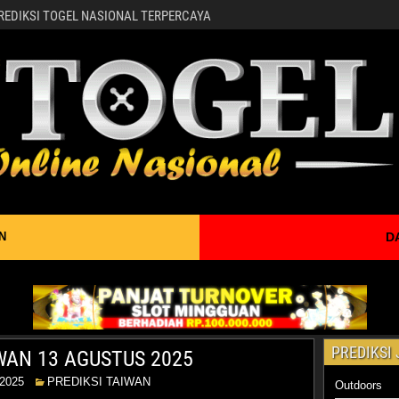
PREDIKSI TOGEL NASIONAL TERPERCAYA
N
D
PREDIKSI
WAN 13 AGUSTUS 2025
 2025
PREDIKSI TAIWAN
Outdoors