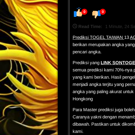
0
0
Read Time:
1 Minute, 24 S
Prediksi TOGEL TAIWAN
13
A
berikan merupakan angka yang 
pencari angka.
Prediksi yang
LINK SONTOG
semua prediksi kami 70%-nya pa
yang kami berikan. Hasil pengel
menjadi angka terjitu yang per
angka yang paling akurat untu
Hongkong
Para Master prediksi juga boleh
Caranya yakni dengan menamba
dibawah. Pastikan untuk dikom
kami.