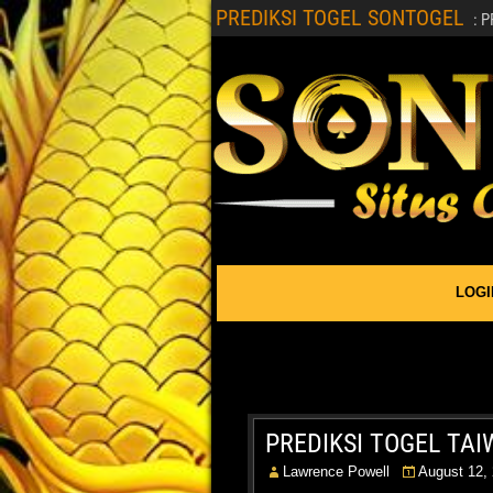
PREDIKSI TOGEL SONTOGEL
: 
LOGI
PREDIKSI TOGEL TAI
Lawrence Powell
August 12,