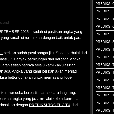
PREDIKSI 
PREDIKSI
PREDIKSI 
econd
PREDIKSI 
SEPTEMBER 2025
– sudah di pastikan angka yang
PREDIKSI
yang sudah di rumuskan dengan baik untuk para
PREDIKSI
PREDIKSI 
EL
berikan sudah pasti sangat jitu, Sudah terbukti dari
PREDIKSI 
sti JP. Banyak perhitungan dari berbagai angka
uaran setiap harinya selalu kami kalkulasikan
PREDIKSI
nah ada. Angka yang kami berikan akan menjadi
PREDIKSI 
k bisa bettor gunakan untuk memasang Togel
PREDIKSI 
PREDIKSI
 ikut mencoba berpartisipasi secara langsung.
PREDIKSI 
hkan angka yang jozz melalui kolom komentar
PREDIKSI 
binasikan dengan
PREDIKSI TOGEL JITU
dari
PREDIKSI 