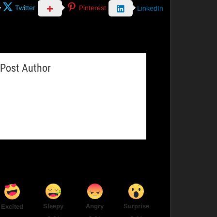
Twitter
Pinterest
LinkedIn
Post Author
nce Powell
untotoleader@gmail.com
Sleepy
Angry
Surprise
Excited