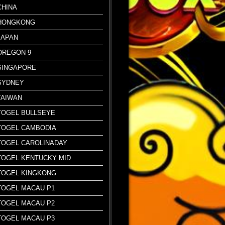
CHINA
 HONGKONG
JAPAN
OREGON 9
 SINGAPORE
 SYDNEY
TAIWAN
TOGEL BULLSEYE
 TOGEL CAMBODIA
TOGEL CAROLINADAY
TOGEL KENTUCKY MID
 TOGEL KINGKONG
TOGEL MACAU P1
TOGEL MACAU P2
TOGEL MACAU P3