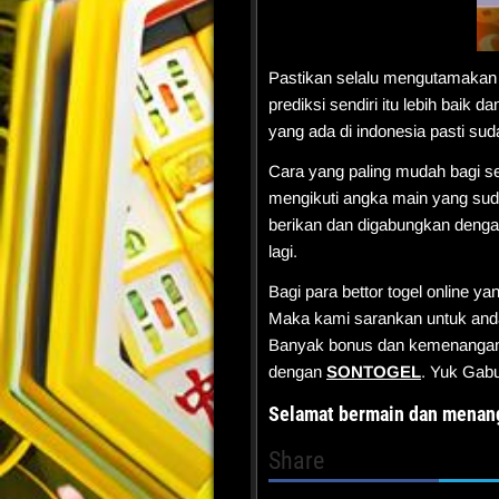
Pastikan selalu mengutamakan 
prediksi sendiri itu lebih baik
yang ada di indonesia pasti su
Cara yang paling mudah bagi s
mengikuti angka main yang su
berikan dan digabungkan dengan 
lagi.
Bagi para bettor togel online y
Maka kami sarankan untuk an
Banyak bonus dan kemenangan
dengan
SONTOGEL
. Yuk Gabu
Selamat bermain dan menang
Share