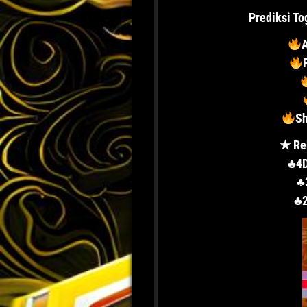
Prediksi T
Sh
★ Re
♣️4
♣️
♣️