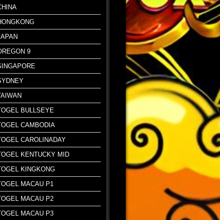
CHINA
 HONGKONG
JAPAN
OREGON 9
 SINGAPORE
 SYDNEY
TAIWAN
TOGEL BULLSEYE
 TOGEL CAMBODIA
TOGEL CAROLINADAY
TOGEL KENTUCKY MID
 TOGEL KINGKONG
TOGEL MACAU P1
TOGEL MACAU P2
TOGEL MACAU P3