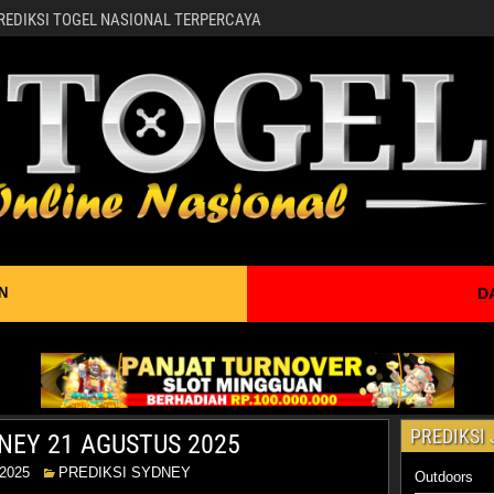
PREDIKSI TOGEL NASIONAL TERPERCAYA
N
D
PREDIKSI
NEY 21 AGUSTUS 2025
 2025
PREDIKSI SYDNEY
Outdoors