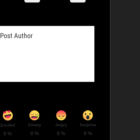
Post Author
nce Powell
untotoleader@gmail.com
Sleepy
Angry
Surprise
Excited
0
%
0
%
0
%
0
%