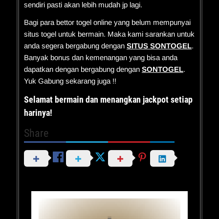
sendiri pasti akan lebih mudah jp lagi.
Bagi para bettor togel online yang belum mempunyai
situs togel untuk bermain. Maka kami sarankan untuk
anda segera bergabung dengan
SITUS
SONTOGEL
.
Banyak bonus dan kemenangan yang bisa anda
dapatkan dengan bergabung dengan
SONTOGEL
.
Yuk Gabung sekarang juga !!
Selamat bermain dan menangkan jackpot setiap
harinya!
Share