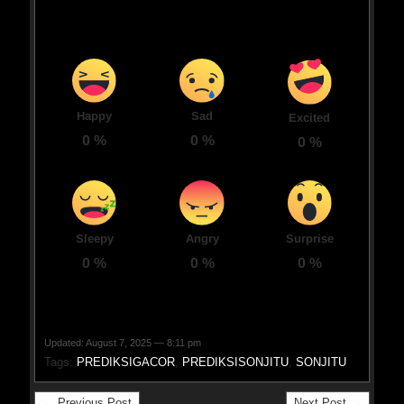
Happy
Sad
Excited
0
%
0
%
0
%
Sleepy
Angry
Surprise
0
%
0
%
0
%
Updated: August 7, 2025 — 8:11 pm
Tags:
PREDIKSIGACOR
,
PREDIKSISONJITU
,
SONJITU
← Previous Post
Next Post →