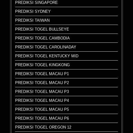
PREDIKSI SINGAPORE
PREDIKSI SYDNEY
PREDIKSI TAIWAN
PREDIKSI TOGEL BULLSEYE
PREDIKSI TOGEL CAMBODIA
PREDIKSI TOGEL CAROLINADAY
PREDIKSI TOGEL KENTUCKY MID
PREDIKSI TOGEL KINGKONG
PREDIKSI TOGEL MACAU P1
PREDIKSI TOGEL MACAU P2
PREDIKSI TOGEL MACAU P3
PREDIKSI TOGEL MACAU P4
PREDIKSI TOGEL MACAU P5
PREDIKSI TOGEL MACAU P6
PREDIKSI TOGEL OREGON 12