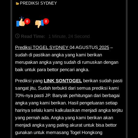
PREDIKSI SYDNEY
0
0
Read Time:
1 Minute, 24 Second
Prediksi TOGEL SYDNEY
04 AGUSTUS
2025
–
sudah di pastikan angka yang kami berikan
merupakan angka yang sudah di rumuskan dengan
baik untuk para bettor pencari angka.
Prediksi yang
LINK SONTOGEL
berikan sudah pasti
sangat jitu, Sudah terbukti dari semua prediksi kami
70%-nya pasti JP. Banyak perhitungan dari berbagai
angka yang kami berikan. Hasil pengeluaran setiap
harinya selalu kami kalkulasikan menjadi angka terjitu
yang pernah ada. Angka yang kami berikan akan
menjadi angka yang paling akurat untuk bisa bettor
gunakan untuk memasang Togel Hongkong