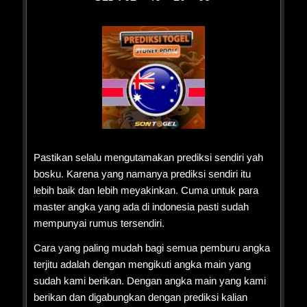
Pastikan selalu mengutamakan prediksi sendiri yah
bosku. Karena yang namanya prediksi sendiri itu
lebih baik dan lebih meyakinkan. Cuma untuk para
master angka yang ada di indonesia pasti sudah
mempunyai rumus tersendiri.
Cara yang paling mudah bagi semua pemburu angka
terjitu adalah dengan mengikuti angka main yang
sudah kami berikan. Dengan angka main yang kami
berikan dan digabungkan dengan prediksi kalian