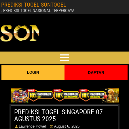
PREDIKSI TOGEL SONTOGEL
: PREDIKSI TOGEL NASIONAL TERPERCAYA
LOGIN
DAFTAR
PREDIKSI TOGEL SINGAPORE 07
AGUSTUS 2025
Lawrence Powell
August 6, 2025