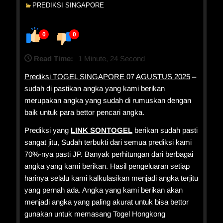
PREDIKSI SINGAPORE
0
0
Read Time:
1 Minute, 24 Second
Prediksi TOGEL SINGAPORE
07
AGUSTUS 2025
–
sudah di pastikan angka yang kami berikan
merupakan angka yang sudah di rumuskan dengan
baik untuk para bettor pencari angka.
Prediksi yang
LINK SONTOGEL
berikan sudah pasti
sangat jitu, Sudah terbukti dari semua prediksi kami
70%-nya pasti JP. Banyak perhitungan dari berbagai
angka yang kami berikan. Hasil pengeluaran setiap
harinya selalu kami kalkulasikan menjadi angka terjitu
yang pernah ada. Angka yang kami berikan akan
menjadi angka yang paling akurat untuk bisa bettor
gunakan untuk memasang Togel Hongkong