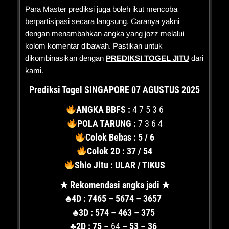
Para Master prediksi juga boleh ikut mencoba
berpartisipasi secara langsung. Caranya yakni
dengan menambahkan angka yang jozz melalui
kolom komentar dibawah. Pastikan untuk
dikombinasikan dengan
PREDIKSI TOGEL JITU
dari
kami.
Prediksi Togel SINGAPORE 07 AGUSTUS 2025
ANGKA BBFS :
4 7 5 3 6
POLA TARUNG :
7 3 6 4
Colok Bebas : 5 / 6
Colok 2D : 37 / 54
Shio Jitu : ULAR / TIKUS
★ Rekomendasi angka jadi ★
♣️4D : 7465 – 5674 – 3657
♣️3D : 574 – 463 – 375
♣️2D : 75 –
64
– 53 – 36