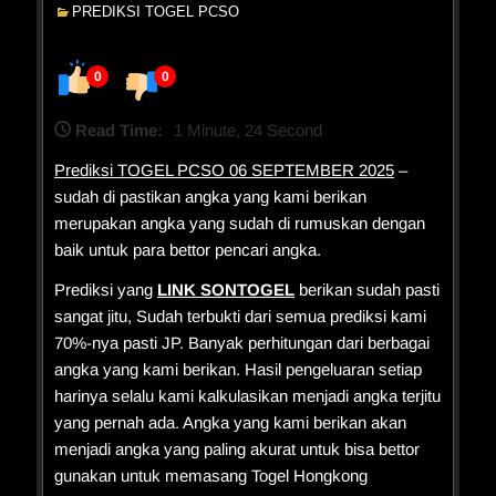
PREDIKSI TOGEL PCSO
0
0
Read Time:
1 Minute, 24 Second
Prediksi TOGEL PCSO 06 SEPTEMBER 2025
–
sudah di pastikan angka yang kami berikan
merupakan angka yang sudah di rumuskan dengan
baik untuk para bettor pencari angka.
Prediksi yang
LINK SONTOGEL
berikan sudah pasti
sangat jitu, Sudah terbukti dari semua prediksi kami
70%-nya pasti JP. Banyak perhitungan dari berbagai
angka yang kami berikan. Hasil pengeluaran setiap
harinya selalu kami kalkulasikan menjadi angka terjitu
yang pernah ada. Angka yang kami berikan akan
menjadi angka yang paling akurat untuk bisa bettor
gunakan untuk memasang Togel Hongkong