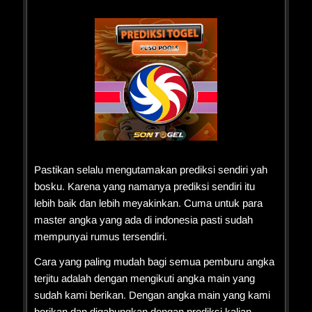
Pastikan selalu mengutamakan prediksi sendiri yah
bosku. Karena yang namanya prediksi sendiri itu
lebih baik dan lebih meyakinkan. Cuma untuk para
master angka yang ada di indonesia pasti sudah
mempunyai rumus tersendiri.
Cara yang paling mudah bagi semua pemburu angka
terjitu adalah dengan mengikuti angka main yang
sudah kami berikan. Dengan angka main yang kami
berikan dan digabungkan dengan prediksi kalian