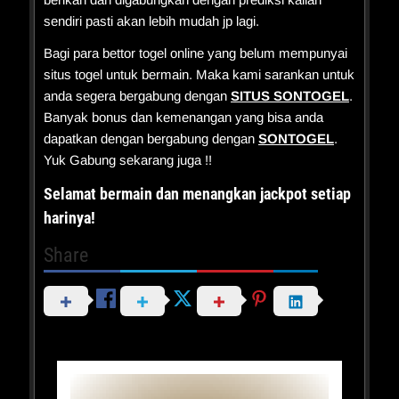
sendiri pasti akan lebih mudah jp lagi.
Bagi para bettor togel online yang belum mempunyai
situs togel untuk bermain. Maka kami sarankan untuk
anda segera bergabung dengan
SITUS
SONTOGEL
.
Banyak bonus dan kemenangan yang bisa anda
dapatkan dengan bergabung dengan
SONTOGEL
.
Yuk Gabung sekarang juga !!
Selamat bermain dan menangkan jackpot setiap
harinya!
Share