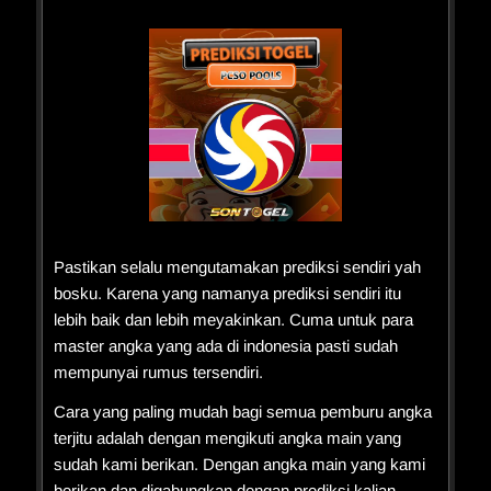
Pastikan selalu mengutamakan prediksi sendiri yah
bosku. Karena yang namanya prediksi sendiri itu
lebih baik dan lebih meyakinkan. Cuma untuk para
master angka yang ada di indonesia pasti sudah
mempunyai rumus tersendiri.
Cara yang paling mudah bagi semua pemburu angka
terjitu adalah dengan mengikuti angka main yang
sudah kami berikan. Dengan angka main yang kami
berikan dan digabungkan dengan prediksi kalian