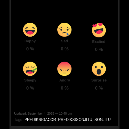
Happy
Sad
Excited
0
%
0
%
0
%
Sleepy
Angry
Surprise
0
%
0
%
0
%
Updated: September 4, 2025 — 10:40 pm
Tags:
PREDIKSIGACOR
,
PREDIKSISONJITU
,
SONJITU