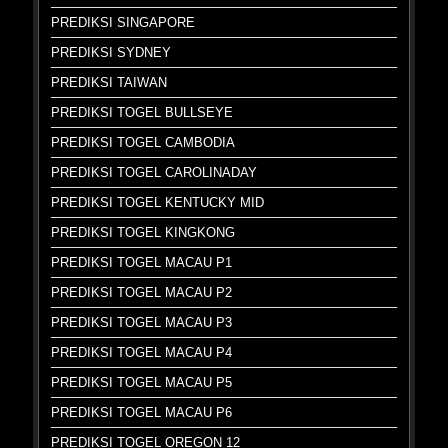
PREDIKSI SINGAPORE
PREDIKSI SYDNEY
PREDIKSI TAIWAN
PREDIKSI TOGEL BULLSEYE
PREDIKSI TOGEL CAMBODIA
PREDIKSI TOGEL CAROLINADAY
PREDIKSI TOGEL KENTUCKY MID
PREDIKSI TOGEL KINGKONG
PREDIKSI TOGEL MACAU P1
PREDIKSI TOGEL MACAU P2
PREDIKSI TOGEL MACAU P3
PREDIKSI TOGEL MACAU P4
PREDIKSI TOGEL MACAU P5
PREDIKSI TOGEL MACAU P6
PREDIKSI TOGEL OREGON 12