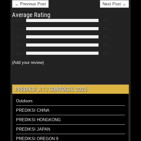
← Previous Post
Next Post →
Average Rating
5 Star
0%
4 Star
0%
3 Star
0%
2 Star
0%
1 Star
0%
(Add your review)
PREDIKSI JITU SONTOGEL 2025
Outdoors
PREDIKSI CHINA
PREDIKSI HONGKONG
PREDIKSI JAPAN
PREDIKSI OREGON 9