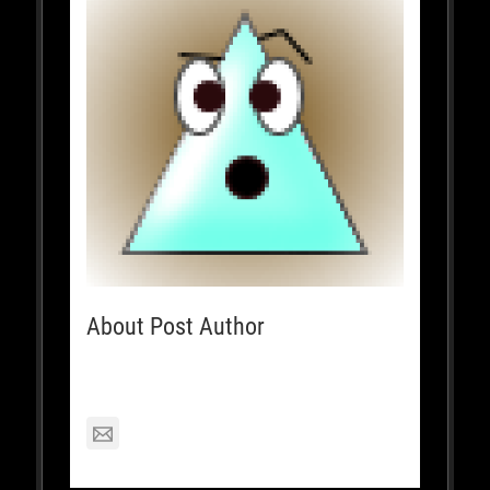
About Post Author
Lawrence Powell
akuntotoleader@gmail.com