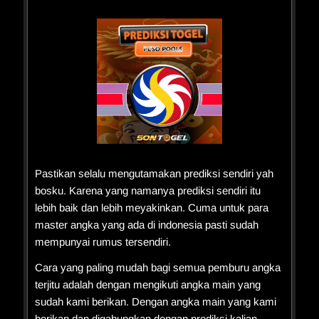
Pastikan selalu mengutamakan prediksi sendiri yah
bosku. Karena yang namanya prediksi sendiri itu
lebih baik dan lebih meyakinkan. Cuma untuk para
master angka yang ada di indonesia pasti sudah
mempunyai rumus tersendiri.
Cara yang paling mudah bagi semua pemburu angka
terjitu adalah dengan mengikuti angka main yang
sudah kami berikan. Dengan angka main yang kami
berikan dan digabungkan dengan prediksi kalian