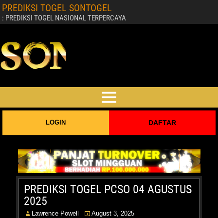
PREDIKSI TOGEL SONTOGEL
: PREDIKSI TOGEL NASIONAL TERPERCAYA
LOGIN
DAFTAR
PREDIKSI TOGEL PCSO 04 AGUSTUS
2025
Lawrence Powell
August 3, 2025