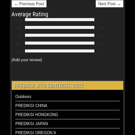
← Previous Post
Next Post →
Average Rating
5 Star
0%
4 Star
0%
3 Star
0%
2 Star
0%
1 Star
0%
(Add your review)
PREDIKSI JITU SONTOGEL 2025
Outdoors
PREDIKSI CHINA
PREDIKSI HONGKONG
PREDIKSI JAPAN
PREDIKSI OREGON 9