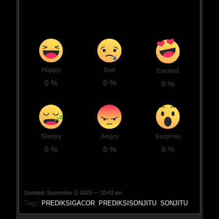
Happy
Sad
Excited
0
%
0
%
0
%
Sleepy
Angry
Surprise
0
%
0
%
0
%
Updated: September 2, 2025 — 10:43 pm
Tags:
PREDIKSIGACOR
,
PREDIKSISONJITU
,
SONJITU