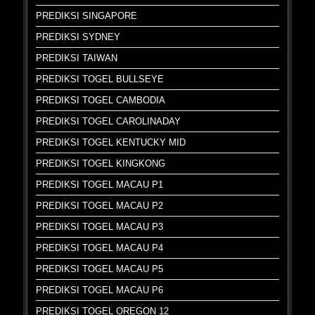
PREDIKSI SINGAPORE
PREDIKSI SYDNEY
PREDIKSI TAIWAN
PREDIKSI TOGEL BULLSEYE
PREDIKSI TOGEL CAMBODIA
PREDIKSI TOGEL CAROLINADAY
PREDIKSI TOGEL KENTUCKY MID
PREDIKSI TOGEL KINGKONG
PREDIKSI TOGEL MACAU P1
PREDIKSI TOGEL MACAU P2
PREDIKSI TOGEL MACAU P3
PREDIKSI TOGEL MACAU P4
PREDIKSI TOGEL MACAU P5
PREDIKSI TOGEL MACAU P6
PREDIKSI TOGEL OREGON 12