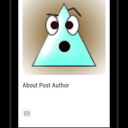
About Post Author
Lawrence Powell
akuntotoleader@gmail.com