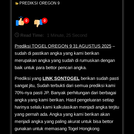
PREDIKSI OREGON 9
0
0
Read Time:
1 Minute, 25 Second
Prediksi TOGEL OREGON 9 31 AGUSTUS 2025
–
sudah di pastikan angka yang kami berikan
merupakan angka yang sudah di rumuskan dengan
baik untuk para bettor pencari angka.
Prediksi yang
LINK SONTOGEL
berikan sudah pasti
sangat jitu, Sudah terbukti dari semua prediksi kami
70%-nya pasti JP. Banyak perhitungan dari berbagai
angka yang kami berikan. Hasil pengeluaran setiap
harinya selalu kami kalkulasikan menjadi angka terjitu
yang pernah ada. Angka yang kami berikan akan
menjadi angka yang paling akurat untuk bisa bettor
gunakan untuk memasang Togel Hongkong