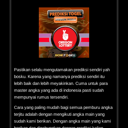
Pastikan selalu mengutamakan prediksi sendiri yah
bosku. Karena yang namanya prediksi sendiri itu
lebih baik dan lebih meyakinkan. Cuma untuk para
master angka yang ada di indonesia pasti sudah
mempunyai rumus tersendiri.
Cara yang paling mudah bagi semua pemburu angka
terjitu adalah dengan mengikuti angka main yang
sudah kami berikan. Dengan angka main yang kami
berikan dan digabungkan dengan prediksi kalian