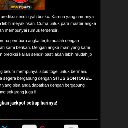
prediksi sendiri yah bosku. Karena yang namanya
 dan lebih meyakinkan. Cuma untuk para master angka
dah mempunyai rumus tersendiri.
emua pemburu angka terjitu adalah dengan
dah kami berikan. Dengan angka main yang kami
prediksi kalian sendiri pasti akan lebih mudah jp
ang belum mempunyai situs togel untuk bermain.
da segera bergabung dengan
SITUS
SONTOGEL
.
 yang bisa anda dapatkan dengan bergabung
ng sekarang juga !!
kan jackpot setiap harinya!