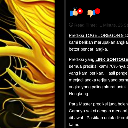
0
0
Read Time:
1 Minute, 25 S
Prediksi TOGEL OREGON 9
1
kami berikan merupakan angka 
bettor pencari angka.
Prediksi yang
LINK SONTOG
semua prediksi kami 70%-nya pa
yang kami berikan. Hasil pengel
menjadi angka terjitu yang per
angka yang paling akurat untu
Hongkong
Para Master prediksi juga boleh
Caranya yakni dengan menamba
dibawah. Pastikan untuk dikom
kami.