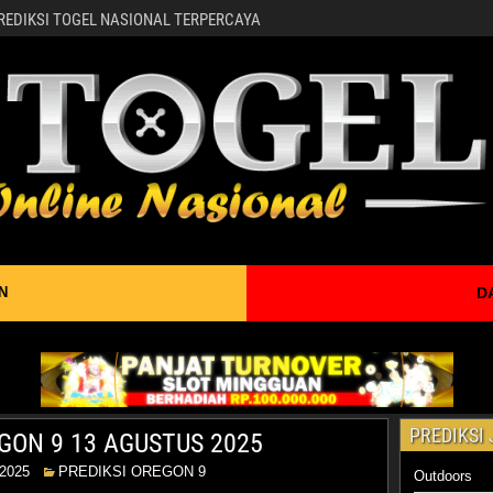
PREDIKSI TOGEL NASIONAL TERPERCAYA
N
D
PREDIKSI
GON 9 13 AGUSTUS 2025
 2025
PREDIKSI OREGON 9
Outdoors