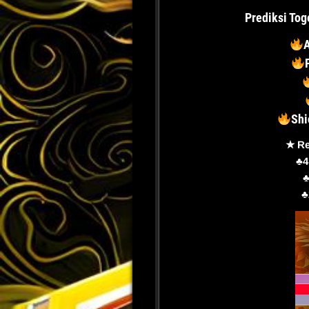
Prediksi To
Shi
★ Re
♣️
♣
♣