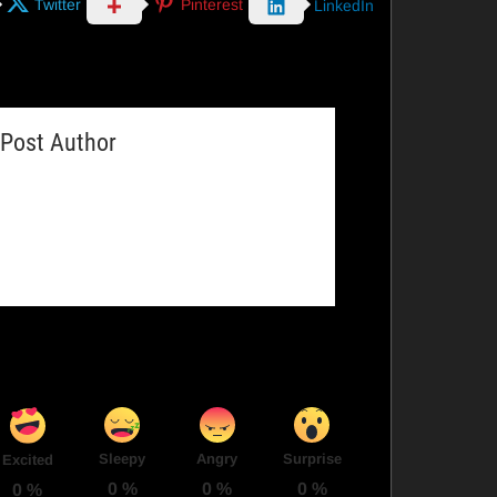
Twitter
Pinterest
LinkedIn
Post Author
nce Powell
untotoleader@gmail.com
Sleepy
Angry
Surprise
Excited
0
%
0
%
0
%
0
%