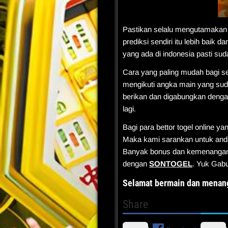
Pastikan selalu mengutamakan 
prediksi sendiri itu lebih baik
yang ada di indonesia pasti su
Cara yang paling mudah bagi s
mengikuti angka main yang su
berikan dan digabungkan dengan 
lagi.
Bagi para bettor togel online y
Maka kami sarankan untuk an
Banyak bonus dan kemenangan
dengan
SONTOGEL
. Yuk Gabu
Selamat bermain dan menang
Share