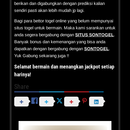
berikan dan digabungkan dengan prediksi kalian
sendiri pasti akan lebih mudah jp lagi.
Bagi para bettor togel online yang belum mempunyai
situs togel untuk bermain. Maka kami sarankan untuk
anda segera bergabung dengan
SITUS
SONTOGEL
.
Banyak bonus dan kemenangan yang bisa anda
dapatkan dengan bergabung dengan
SONTOGEL
.
Yuk Gabung sekarang juga !!
Selamat bermain dan menangkan jackpot setiap
harinya!
Share