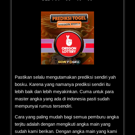
Pastikan selalu mengutamakan prediksi sendiri yah
bosku. Karena yang namanya prediksi sendiri itu
lebih baik dan lebih meyakinkan. Cuma untuk para
master angka yang ada di indonesia pasti sudah
mempunyai rumus tersendiri.
Cara yang paling mudah bagi semua pemburu angka
terjitu adalah dengan mengikuti angka main yang
sudah kami berikan. Dengan angka main yang kami