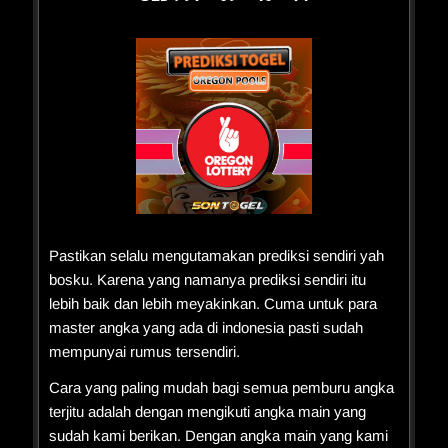
Pastikan selalu mengutamakan prediksi sendiri yah
bosku. Karena yang namanya prediksi sendiri itu
lebih baik dan lebih meyakinkan. Cuma untuk para
master angka yang ada di indonesia pasti sudah
mempunyai rumus tersendiri.
Cara yang paling mudah bagi semua pemburu angka
terjitu adalah dengan mengikuti angka main yang
sudah kami berikan. Dengan angka main yang kami