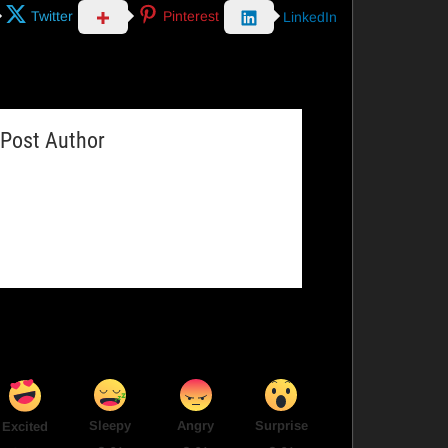
Twitter
Pinterest
LinkedIn
Post Author
nce Powell
untotoleader@gmail.com
Sleepy
Angry
Surprise
Excited