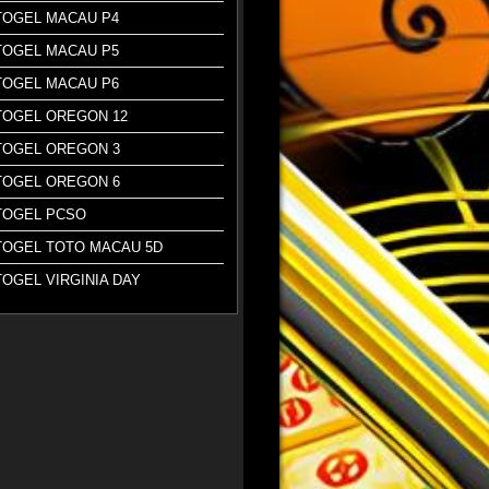
TOGEL MACAU P4
TOGEL MACAU P5
TOGEL MACAU P6
TOGEL OREGON 12
TOGEL OREGON 3
TOGEL OREGON 6
TOGEL PCSO
TOGEL TOTO MACAU 5D
TOGEL VIRGINIA DAY