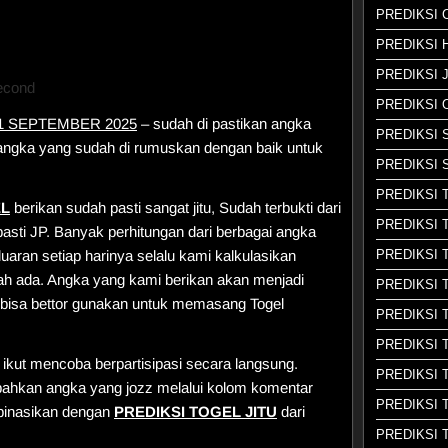
PREDIKSI 
PREDIKSI
PREDIKSI 
econd
PREDIKSI 
01 SEPTEMBER 2025
– sudah di pastikan angka
PREDIKSI
angka yang sudah di rumuskan dengan baik untuk
PREDIKSI
PREDIKSI 
EL
berikan sudah pasti sangat jitu, Sudah terbukti dari
PREDIKSI 
sti JP. Banyak perhitungan dari berbagai angka
uaran setiap harinya selalu kami kalkulasikan
PREDIKSI
nah ada. Angka yang kami berikan akan menjadi
PREDIKSI 
k bisa bettor gunakan untuk memasang Togel
PREDIKSI 
PREDIKSI
 ikut mencoba berpartisipasi secara langsung.
PREDIKSI 
hkan angka yang jozz melalui kolom komentar
PREDIKSI 
binasikan dengan
PREDIKSI TOGEL JITU
dari
PREDIKSI 