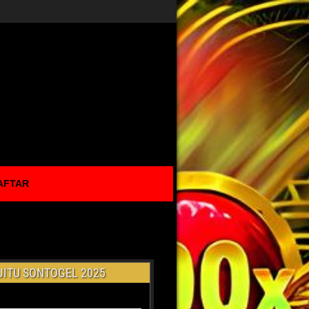
AFTAR
 JITU SONTOGEL 2025