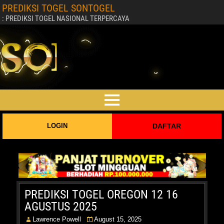
PREDIKSI TOGEL SONTOGEL
: PREDIKSI TOGEL NASIONAL TERPERCAYA
LOGIN
DAFTAR
PREDIKSI TOGEL OREGON 12 16
AGUSTUS 2025
Lawrence Powell
August 15, 2025