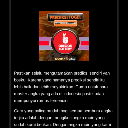
Pastikan selalu mengutamakan prediksi sendiri yah
bosku. Karena yang namanya prediksi sendiri itu
lebih baik dan lebih meyakinkan. Cuma untuk para
master angka yang ada di indonesia pasti sudah
mempunyai rumus tersendiri.
Cara yang paling mudah bagi semua pemburu angka
terjitu adalah dengan mengikuti angka main yang
sudah kami berikan. Dengan angka main yang kami