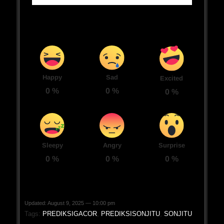
Happy
Sad
Excited
0
%
0
%
0
%
Sleepy
Angry
Surprise
0
%
0
%
0
%
Updated: August 9, 2025 — 10:00 pm
Tags:
PREDIKSIGACOR
,
PREDIKSISONJITU
,
SONJITU