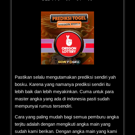
Pastikan selalu mengutamakan prediksi sendiri yah
bosku. Karena yang namanya prediksi sendiri itu
lebih baik dan lebih meyakinkan. Cuma untuk para
master angka yang ada di indonesia pasti sudah
mempunyai rumus tersendiri.
Cara yang paling mudah bagi semua pemburu angka
terjitu adalah dengan mengikuti angka main yang
sudah kami berikan. Dengan angka main yang kami