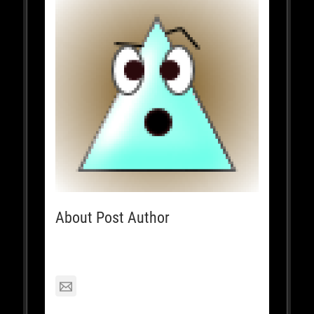
About Post Author
Lawrence Powell
akuntotoleader@gmail.com