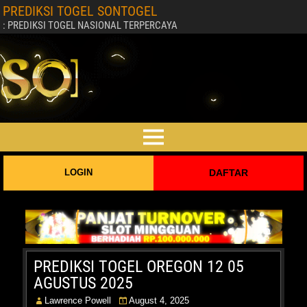
PREDIKSI TOGEL SONTOGEL
: PREDIKSI TOGEL NASIONAL TERPERCAYA
LOGIN
DAFTAR
PREDIKSI TOGEL OREGON 12 05
AGUSTUS 2025
Lawrence Powell
August 4, 2025