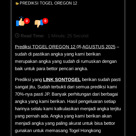
PREDIKSI TOGEL OREGON 12
0
0
Read Time:
1 Minute, 25 Second
Prediksi TOGEL OREGON 12
05
AGUSTUS 2025
–
sudah di pastikan angka yang kami berikan
merupakan angka yang sudah di rumuskan dengan
baik untuk para bettor pencari angka.
Prediksi yang
LINK SONTOGEL
berikan sudah pasti
sangat jitu, Sudah terbukti dari semua prediksi kami
70%-nya pasti JP. Banyak perhitungan dari berbagai
angka yang kami berikan. Hasil pengeluaran setiap
harinya selalu kami kalkulasikan menjadi angka terjitu
yang pernah ada. Angka yang kami berikan akan
menjadi angka yang paling akurat untuk bisa bettor
gunakan untuk memasang Togel Hongkong