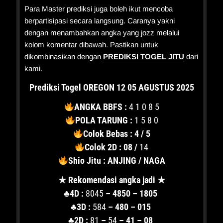
Para Master prediksi juga boleh ikut mencoba
berpartisipasi secara langsung. Caranya yakni
dengan menambahkan angka yang jozz melalui
kolom komentar dibawah. Pastikan untuk
dikombinasikan dengan
PREDIKSI TOGEL JITU
dari
kami.
Prediksi Togel OREGON 12 05 AGUSTUS 2025
ANGKA BBFS :
4 1 0 8 5
POLA TARUNG :
1 5 8 0
Colok Bebas : 4 / 5
Colok 2D : 08 /
14
Shio Jitu : ANJING / NAGA
★ Rekomendasi angka jadi ★
♣️4D :
8045
– 4850 – 1805
♣️3D :
584
– 480 – 015
♣️2D :
81
–
54
– 41 – 08