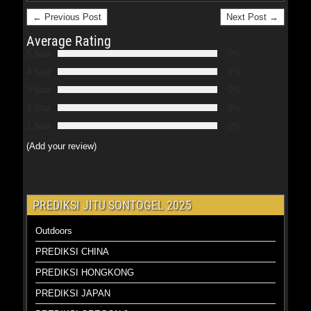
← Previous Post
Next Post →
Average Rating
5 Star
0%
4 Star
0%
3 Star
0%
2 Star
0%
1 Star
0%
(Add your review)
PREDIKSI JITU SONTOGEL 2025
Outdoors
PREDIKSI CHINA
PREDIKSI HONGKONG
PREDIKSI JAPAN