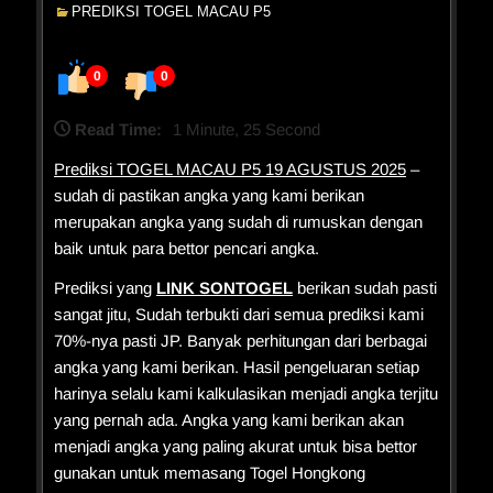
PREDIKSI TOGEL MACAU P5
0
0
Read Time:
1 Minute, 25 Second
Prediksi TOGEL MACAU P5 19 AGUSTUS 2025
–
sudah di pastikan angka yang kami berikan
merupakan angka yang sudah di rumuskan dengan
baik untuk para bettor pencari angka.
Prediksi yang
LINK SONTOGEL
berikan sudah pasti
sangat jitu, Sudah terbukti dari semua prediksi kami
70%-nya pasti JP. Banyak perhitungan dari berbagai
angka yang kami berikan. Hasil pengeluaran setiap
harinya selalu kami kalkulasikan menjadi angka terjitu
yang pernah ada. Angka yang kami berikan akan
menjadi angka yang paling akurat untuk bisa bettor
gunakan untuk memasang Togel Hongkong