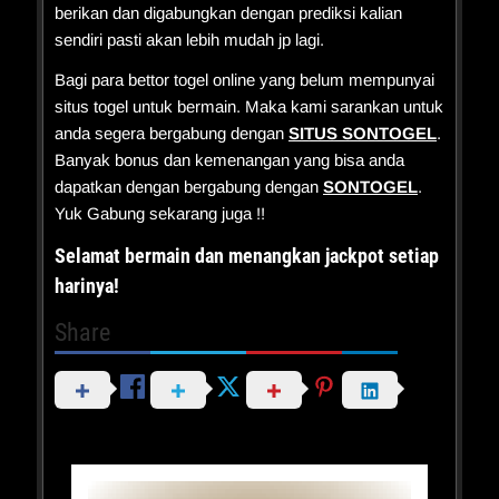
berikan dan digabungkan dengan prediksi kalian
sendiri pasti akan lebih mudah jp lagi.
Bagi para bettor togel online yang belum mempunyai
situs togel untuk bermain. Maka kami sarankan untuk
anda segera bergabung dengan
SITUS
SONTOGEL
.
Banyak bonus dan kemenangan yang bisa anda
dapatkan dengan bergabung dengan
SONTOGEL
.
Yuk Gabung sekarang juga !!
Selamat bermain dan menangkan jackpot setiap
harinya!
Share