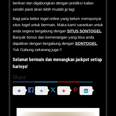
berikan dan digabungkan dengan prediksi kalian
sendiri pasti akan lebih mudah jp lagi.
Bagi para bettor togel online yang belum mempunyai
situs togel untuk bermain. Maka kami sarankan untuk
anda segera bergabung dengan
SITUS
SONTOGEL
.
Banyak bonus dan kemenangan yang bisa anda
dapatkan dengan bergabung dengan
SONTOGEL
.
Yuk Gabung sekarang juga !!
Selamat bermain dan menangkan jackpot setiap
harinya!
Share