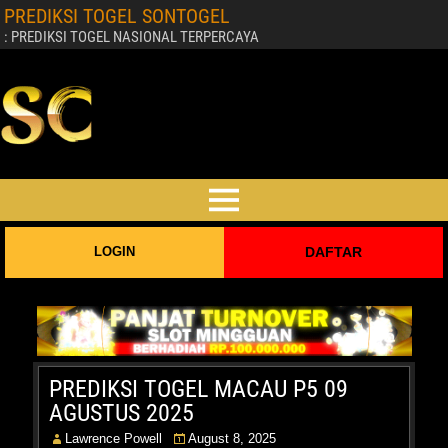
PREDIKSI TOGEL SONTOGEL
: PREDIKSI TOGEL NASIONAL TERPERCAYA
LOGIN
DAFTAR
PREDIKSI TOGEL MACAU P5 09
AGUSTUS 2025
Lawrence Powell
August 8, 2025