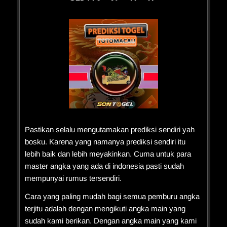
Pastikan selalu mengutamakan prediksi sendiri yah
bosku. Karena yang namanya prediksi sendiri itu
lebih baik dan lebih meyakinkan. Cuma untuk para
master angka yang ada di indonesia pasti sudah
mempunyai rumus tersendiri.
Cara yang paling mudah bagi semua pemburu angka
terjitu adalah dengan mengikuti angka main yang
sudah kami berikan. Dengan angka main yang kami