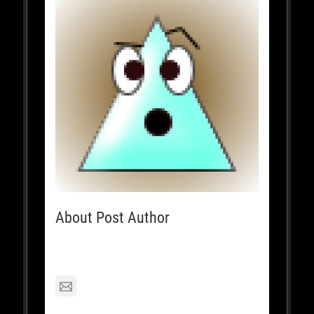
About Post Author
Lawrence Powell
akuntotoleader@gmail.com