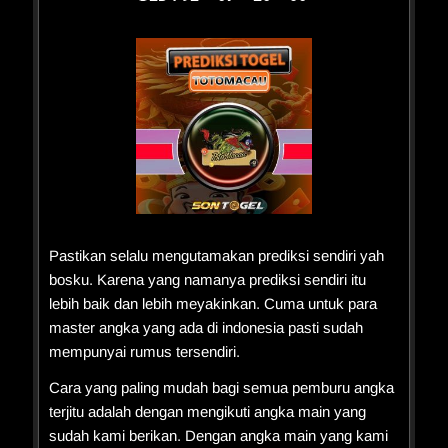
Pastikan selalu mengutamakan prediksi sendiri yah
bosku. Karena yang namanya prediksi sendiri itu
lebih baik dan lebih meyakinkan. Cuma untuk para
master angka yang ada di indonesia pasti sudah
mempunyai rumus tersendiri.
Cara yang paling mudah bagi semua pemburu angka
terjitu adalah dengan mengikuti angka main yang
sudah kami berikan. Dengan angka main yang kami