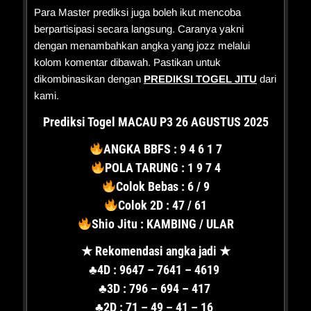
Para Master prediksi juga boleh ikut mencoba
berpartisipasi secara langsung. Caranya yakni
dengan menambahkan angka yang jozz melalui
kolom komentar dibawah. Pastikan untuk
dikombinasikan dengan
PREDIKSI TOGEL JITU
dari
kami.
Prediksi Togel MACAU P3 26 AGUSTUS 2025
ANGKA BBFS :
9 4 6 1 7
POLA TARUNG :
1 9 7 4
Colok Bebas :
6 / 9
Colok 2D :
47 / 61
Shio Jitu :
KAMBING / ULAR
★ Rekomendasi angka jadi ★
♣️4D :
9647 – 7641 – 4619
♣️3D :
796 – 694 – 417
♣️2D :
71 – 49 – 41 – 16