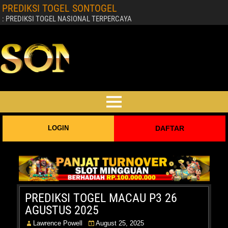
PREDIKSI TOGEL SONTOGEL
: PREDIKSI TOGEL NASIONAL TERPERCAYA
LOGIN
DAFTAR
PREDIKSI TOGEL MACAU P3 26
AGUSTUS 2025
Lawrence Powell
August 25, 2025