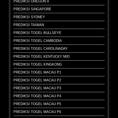
PREDIKSI OREGON 9
PREDIKSI SINGAPORE
PREDIKSI SYDNEY
PREDIKSI TAIWAN
PREDIKSI TOGEL BULLSEYE
PREDIKSI TOGEL CAMBODIA
PREDIKSI TOGEL CAROLINADAY
PREDIKSI TOGEL KENTUCKY MID
PREDIKSI TOGEL KINGKONG
PREDIKSI TOGEL MACAU P1
PREDIKSI TOGEL MACAU P2
PREDIKSI TOGEL MACAU P3
PREDIKSI TOGEL MACAU P4
PREDIKSI TOGEL MACAU P5
PREDIKSI TOGEL MACAU P6