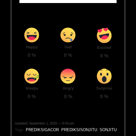
Happy
Sad
Excited
0
%
0
%
0
%
Sleepy
Angry
Surprise
0
%
0
%
0
%
Updated: September 1, 2025 — 9:43 pm
Tags:
PREDIKSIGACOR
,
PREDIKSISONJITU
,
SONJITU