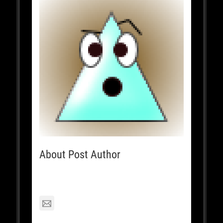
About Post Author
Lawrence Powell
akuntotoleader@gmail.com