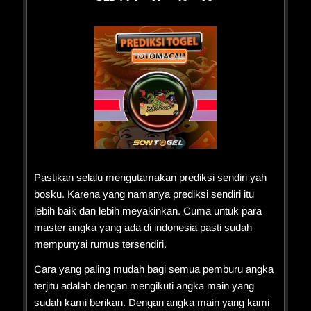
Pastikan selalu mengutamakan prediksi sendiri yah
bosku. Karena yang namanya prediksi sendiri itu
lebih baik dan lebih meyakinkan. Cuma untuk para
master angka yang ada di indonesia pasti sudah
mempunyai rumus tersendiri.
Cara yang paling mudah bagi semua pemburu angka
terjitu adalah dengan mengikuti angka main yang
sudah kami berikan. Dengan angka main yang kami