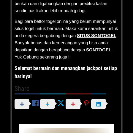
berikan dan digabungkan dengan prediksi kalian
sendiri pasti akan lebih mudah jp lagi.
Bagi para bettor togel online yang belum mempunyai
situs togel untuk bermain. Maka kami sarankan untuk
anda segera bergabung dengan
SITUS
SONTOGEL
.
Banyak bonus dan kemenangan yang bisa anda
dapatkan dengan bergabung dengan
SONTOGEL
.
Yuk Gabung sekarang juga !!
Selamat bermain dan menangkan jackpot setiap
harinya!
Share