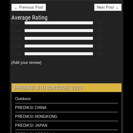
← Previous Post
Next Post →
Average Rating
5 Star
0%
4 Star
0%
3 Star
0%
2 Star
0%
1 Star
0%
(Add your review)
PREDIKSI JITU SONTOGEL 2025
Outdoors
PREDIKSI CHINA
PREDIKSI HONGKONG
PREDIKSI JAPAN