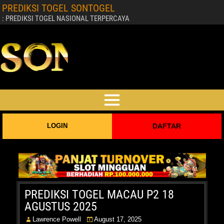
PREDIKSI TOGEL SONTOGEL
: PREDIKSI TOGEL NASIONAL TERPERCAYA
LOGIN
DAFTAR
PREDIKSI TOGEL MACAU P2 18
AGUSTUS 2025
Lawrence Powell
August 17, 2025