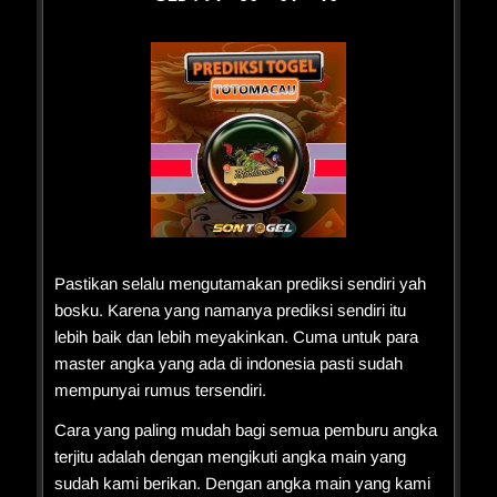
Pastikan selalu mengutamakan prediksi sendiri yah
bosku. Karena yang namanya prediksi sendiri itu
lebih baik dan lebih meyakinkan. Cuma untuk para
master angka yang ada di indonesia pasti sudah
mempunyai rumus tersendiri.
Cara yang paling mudah bagi semua pemburu angka
terjitu adalah dengan mengikuti angka main yang
sudah kami berikan. Dengan angka main yang kami