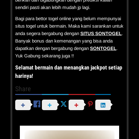
sendiri pasti akan lebih mudah jp lagi.
Bagi para bettor togel online yang belum mempunyai
situs togel untuk bermain. Maka kami sarankan untuk
anda segera bergabung dengan
SITUS
SONTOGEL
.
Banyak bonus dan kemenangan yang bisa anda
dapatkan dengan bergabung dengan
SONTOGEL
.
Yuk Gabung sekarang juga !!
Selamat bermain dan menangkan jackpot setiap
harinya!
Share