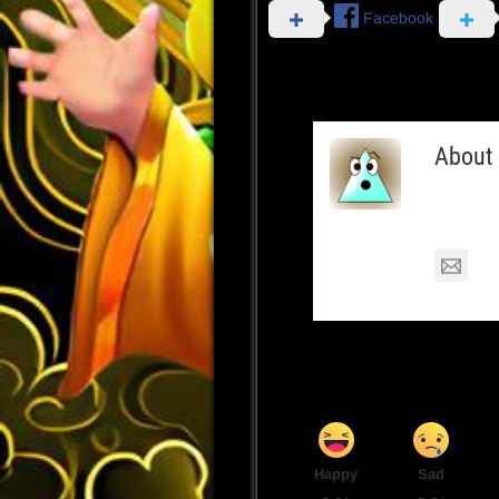
Facebook
About 
Lawre
ak
Happy
Sad