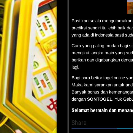
Pastikan selalu mengutamakan 
prediksi sendiri itu lebih baik
yang ada di indonesia pasti su
Cara yang paling mudah bagi s
mengikuti angka main yang su
berikan dan digabungkan dengan 
lagi.
Bagi para bettor togel online y
Maka kami sarankan untuk an
Banyak bonus dan kemenangan
dengan
SONTOGEL
. Yuk Gabu
Selamat bermain dan menang
Share