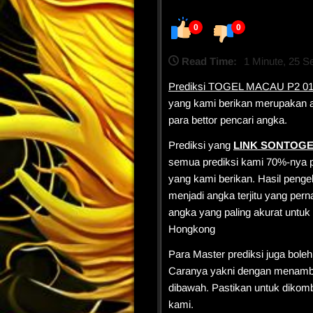
0
0
Read Time:
1 Minute, 25 S
Prediksi TOGEL MACAU P2 
yang kami berikan merupakan 
para bettor pencari angka.
Prediksi yang
LINK SONTOG
semua prediksi kami 70%-nya pa
yang kami berikan. Hasil pengel
menjadi angka terjitu yang per
angka yang paling akurat untu
Hongkong
Para Master prediksi juga boleh
Caranya yakni dengan menamba
dibawah. Pastikan untuk dikom
kami.