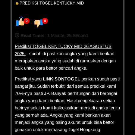
PREDIKSI TOGEL KENTUCKY MID
0
0
Read Time:
1 Minute, 25 Second
Prediksi TOGEL KENTUCKY MID 26 AGUSTUS
2025
– sudah di pastikan angka yang kami berikan
merupakan angka yang sudah di rumuskan dengan
baik untuk para bettor pencari angka.
Prediksi yang
LINK SONTOGEL
berikan sudah pasti
sangat jitu, Sudah terbukti dari semua prediksi kami
70%-nya pasti JP. Banyak perhitungan dari berbagai
angka yang kami berikan. Hasil pengeluaran setiap
harinya selalu kami kalkulasikan menjadi angka terjitu
yang pernah ada. Angka yang kami berikan akan
menjadi angka yang paling akurat untuk bisa bettor
gunakan untuk memasang Togel Hongkong