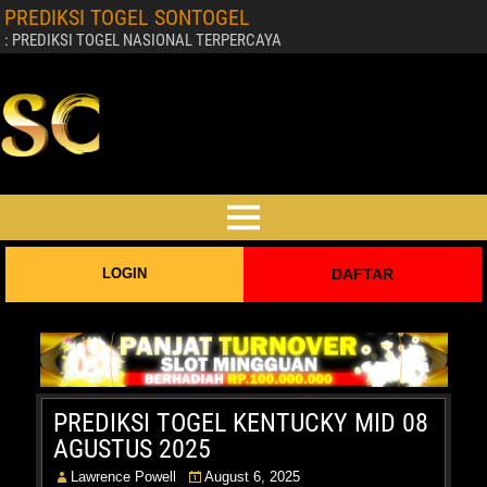
PREDIKSI TOGEL SONTOGEL
: PREDIKSI TOGEL NASIONAL TERPERCAYA
LOGIN
DAFTAR
PREDIKSI TOGEL KENTUCKY MID 08
AGUSTUS 2025
Lawrence Powell
August 6, 2025