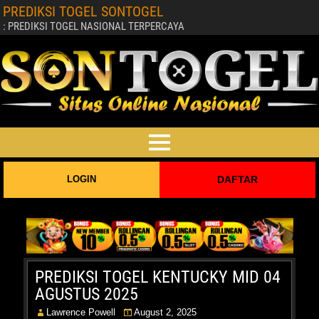
PREDIKSI TOGEL SONTOGEL
: PREDIKSI TOGEL NASIONAL TERPERCAYA
LOGIN
DAFTAR
PREDIKSI TOGEL KENTUCKY MID 04
AGUSTUS 2025
Lawrence Powell
August 2, 2025