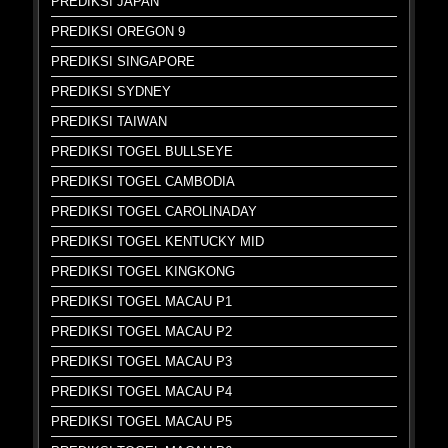
PREDIKSI JAPAN
PREDIKSI OREGON 9
PREDIKSI SINGAPORE
PREDIKSI SYDNEY
PREDIKSI TAIWAN
PREDIKSI TOGEL BULLSEYE
PREDIKSI TOGEL CAMBODIA
PREDIKSI TOGEL CAROLINADAY
PREDIKSI TOGEL KENTUCKY MID
PREDIKSI TOGEL KINGKONG
PREDIKSI TOGEL MACAU P1
PREDIKSI TOGEL MACAU P2
PREDIKSI TOGEL MACAU P3
PREDIKSI TOGEL MACAU P4
PREDIKSI TOGEL MACAU P5