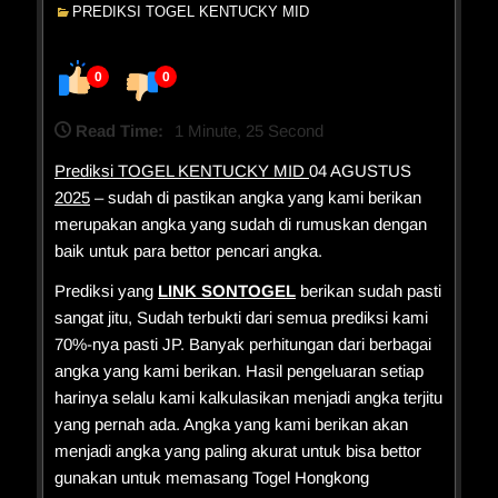
PREDIKSI TOGEL KENTUCKY MID
0
0
Read Time:
1 Minute, 25 Second
Prediksi TOGEL
KENTUCKY MID
04 AGUSTUS
2025
– sudah di pastikan angka yang kami berikan
merupakan angka yang sudah di rumuskan dengan
baik untuk para bettor pencari angka.
Prediksi yang
LINK SONTOGEL
berikan sudah pasti
sangat jitu, Sudah terbukti dari semua prediksi kami
70%-nya pasti JP. Banyak perhitungan dari berbagai
angka yang kami berikan. Hasil pengeluaran setiap
harinya selalu kami kalkulasikan menjadi angka terjitu
yang pernah ada. Angka yang kami berikan akan
menjadi angka yang paling akurat untuk bisa bettor
gunakan untuk memasang Togel Hongkong