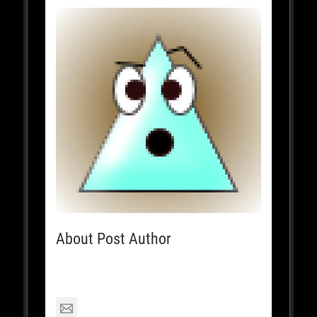
About Post Author
Lawrence Powell
akuntotoleader@gmail.com