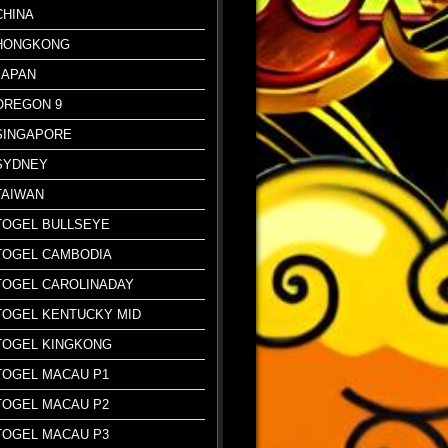
CHINA
 HONGKONG
JAPAN
OREGON 9
 SINGAPORE
 SYDNEY
TAIWAN
TOGEL BULLSEYE
 TOGEL CAMBODIA
TOGEL CAROLINADAY
TOGEL KENTUCKY MID
 TOGEL KINGKONG
TOGEL MACAU P1
TOGEL MACAU P2
TOGEL MACAU P3