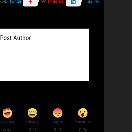
Twitter
Pinterest
LinkedIn
Post Author
nce Powell
untotoleader@gmail.com
Sleepy
Angry
Surprise
Excited
0
%
0
%
0
%
0
%