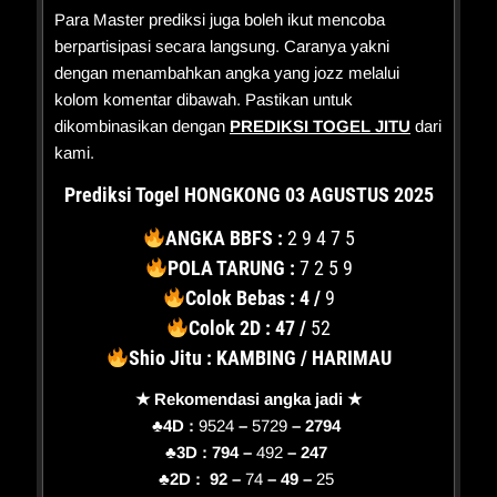
Para Master prediksi juga boleh ikut mencoba
berpartisipasi secara langsung. Caranya yakni
dengan menambahkan angka yang jozz melalui
kolom komentar dibawah. Pastikan untuk
dikombinasikan dengan
PREDIKSI TOGEL JITU
dari
kami.
Prediksi Togel HONGKONG 03 AGUSTUS 2025
ANGKA BBFS :
2 9 4 7 5
POLA TARUNG :
7 2 5 9
Colok Bebas : 4 /
9
Colok 2D : 47 /
52
Shio Jitu : KAMBING / HARIMAU
★ Rekomendasi angka jadi ★
♣️4D :
9524
–
5729
– 2794
♣️3D : 794 –
492
– 247
♣️2D : 92 –
74
– 49
–
25