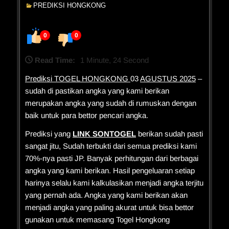
PREDIKSI HONGKONG
0
0
Read Time:
1 Minute, 24 Second
Prediksi TOGEL HONGKONG
03
AGUSTUS 2025
–
sudah di pastikan angka yang kami berikan
merupakan angka yang sudah di rumuskan dengan
baik untuk para bettor pencari angka.
Prediksi yang
LINK SONTOGEL
berikan sudah pasti
sangat jitu, Sudah terbukti dari semua prediksi kami
70%-nya pasti JP. Banyak perhitungan dari berbagai
angka yang kami berikan. Hasil pengeluaran setiap
harinya selalu kami kalkulasikan menjadi angka terjitu
yang pernah ada. Angka yang kami berikan akan
menjadi angka yang paling akurat untuk bisa bettor
gunakan untuk memasang Togel Hongkong