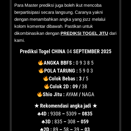
Para Master prediksi juga boleh ikut mencoba
berpartisipasi secara langsung. Caranya yakni
dengan menambahkan angka yang jozz melalui
kolom komentar dibawah. Pastikan untuk
dikombinasikan dengan
PREDIKSI TOGEL JITU
dari
kami.
Prediksi Togel CHINA
04
SEPTEMBER 2025
ANGKA BBFS :
0 9 3 8 5
POLA TARUNG :
5 9 0 3
Colok Bebas : 3 /
5
Colok 2D : 09 /
38
Shio Jitu :
AYAM
/
NAGA
★ Rekomendasi angka jadi ★
♣️4D :
9308
–
5309
– 0835
♣️3D :
835
–
308
– 059
♣️2D :
89
–
58
–
39
– 03