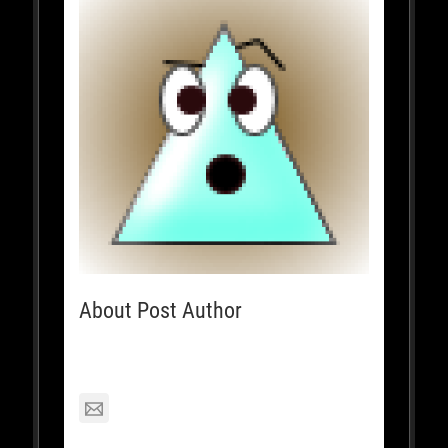
About Post Author
Lawrence Powell
akuntotoleader@gmail.com