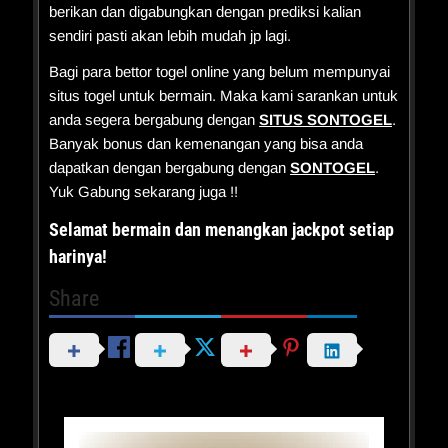
berikan dan digabungkan dengan prediksi kalian
sendiri pasti akan lebih mudah jp lagi.
Bagi para bettor togel online yang belum mempunyai
situs togel untuk bermain. Maka kami sarankan untuk
anda segera bergabung dengan
SITUS
SONTOGEL
.
Banyak bonus dan kemenangan yang bisa anda
dapatkan dengan bergabung dengan
SONTOGEL
.
Yuk Gabung sekarang juga !!
Selamat bermain dan menangkan jackpot setiap
harinya!
Share