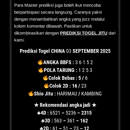
Para Master prediksi juga boleh ikut mencoba
berpartisipasi secara langsung. Caranya yakni
dengan menambahkan angka yang jozz melalui
kolom komentar dibawah. Pastikan untuk
dikombinasikan dengan
PREDIKSI TOGEL JITU
dari
kami.
Prediksi Togel CHINA
03
SEPTEMBER 2025
ANGKA BBFS :
3 6 1 5 2
POLA TARUNG :
1 2 5 3
Colok Bebas : 5 /
6
Colok 2D : 16 /
23
Shio Jitu :
HARIMAU
/
KAMBING
★ Rekomendasi angka jadi ★
♣️4D :
6521
–
5236
– 2315
♣️3D :
563
–
361
– 162
♣️2D :
61
–
51
–
23
– 12