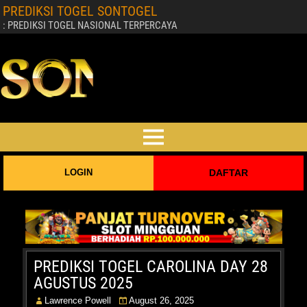
PREDIKSI TOGEL SONTOGEL
: PREDIKSI TOGEL NASIONAL TERPERCAYA
LOGIN
DAFTAR
PREDIKSI TOGEL CAROLINA DAY 28
AGUSTUS 2025
Lawrence Powell
August 26, 2025