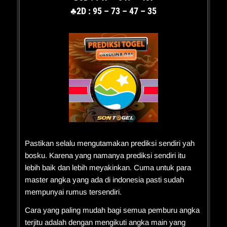
♣️2D : 95 – 73 – 47 – 35
Pastikan selalu mengutamakan prediksi sendiri yah
bosku. Karena yang namanya prediksi sendiri itu
lebih baik dan lebih meyakinkan. Cuma untuk para
master angka yang ada di indonesia pasti sudah
mempunyai rumus tersendiri.
Cara yang paling mudah bagi semua pemburu angka
terjitu adalah dengan mengikuti angka main yang