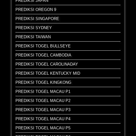
PREDIKSI JAPAN
PREDIKSI OREGON 9
PREDIKSI SINGAPORE
PREDIKSI SYDNEY
PREDIKSI TAIWAN
PREDIKSI TOGEL BULLSEYE
PREDIKSI TOGEL CAMBODIA
PREDIKSI TOGEL CAROLINADAY
PREDIKSI TOGEL KENTUCKY MID
PREDIKSI TOGEL KINGKONG
PREDIKSI TOGEL MACAU P1
PREDIKSI TOGEL MACAU P2
PREDIKSI TOGEL MACAU P3
PREDIKSI TOGEL MACAU P4
PREDIKSI TOGEL MACAU P5