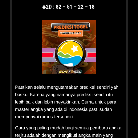
♣️2D : 82 – 51 – 22 – 18
Pastikan selalu mengutamakan prediksi sendiri yah
bosku. Karena yang namanya prediksi sendiri itu
lebih baik dan lebih meyakinkan. Cuma untuk para
master angka yang ada di indonesia pasti sudah
mempunyai rumus tersendiri.
Cara yang paling mudah bagi semua pemburu angka
terjitu adalah dengan mengikuti angka main yang