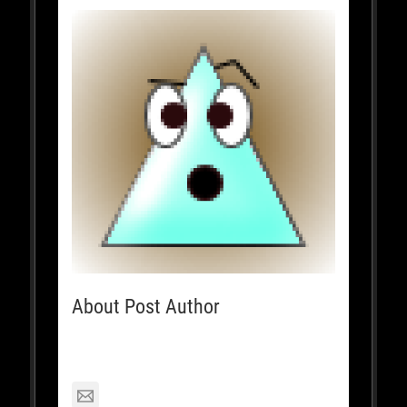
About Post Author
Lawrence Powell
akuntotoleader@gmail.com