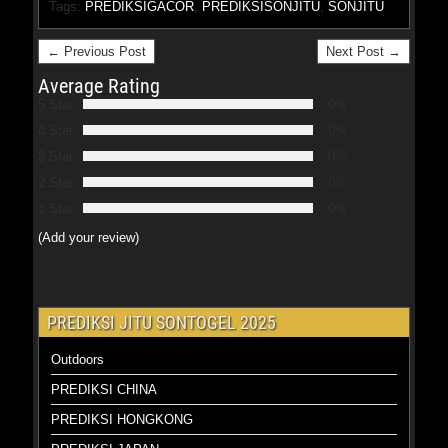
Tags:
PREDIKSIGACOR
,
PREDIKSISONJITU
,
SONJITU
← Previous Post
Next Post →
Average Rating
5 Star
0%
4 Star
0%
3 Star
0%
2 Star
0%
1 Star
0%
(Add your review)
PREDIKSI JITU SONTOGEL 2025
Outdoors
PREDIKSI CHINA
PREDIKSI HONGKONG