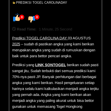
PREDIKSI TOGEL CAROLINADAY
0
0
Read Time:
1 Minute, 25 Second
Prediksi TOGEL CAROLINA DAY
03 AGUSTUS
2025
– sudah di pastikan angka yang kami berikan
merupakan angka yang sudah di rumuskan dengan
baik untuk para bettor pencari angka.
Prediksi yang
LINK SONTOGEL
berikan sudah pasti
sangat jitu, Sudah terbukti dari semua prediksi kami
70%-nya pasti JP. Banyak perhitungan dari berbagai
angka yang kami berikan. Hasil pengeluaran setiap
harinya selalu kami kalkulasikan menjadi angka terjitu
yang pernah ada. Angka yang kami berikan akan
menjadi angka yang paling akurat untuk bisa bettor
gunakan untuk memasang Togel Hongkong