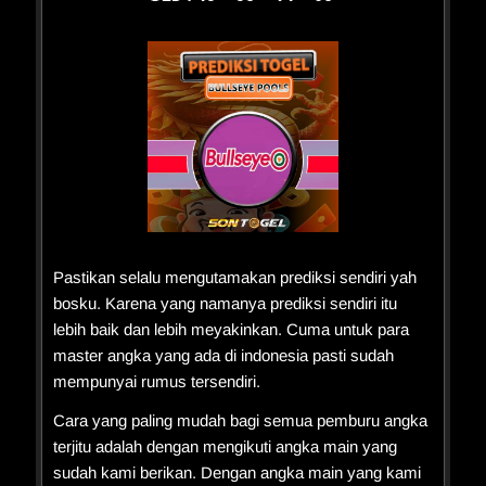
Pastikan selalu mengutamakan prediksi sendiri yah
bosku. Karena yang namanya prediksi sendiri itu
lebih baik dan lebih meyakinkan. Cuma untuk para
master angka yang ada di indonesia pasti sudah
mempunyai rumus tersendiri.
Cara yang paling mudah bagi semua pemburu angka
terjitu adalah dengan mengikuti angka main yang
sudah kami berikan. Dengan angka main yang kami