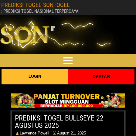
PREDIKSI TOGEL SONTOGEL
: PREDIKSI TOGEL NASIONAL TERPERCAYA
LOGIN
DAFTAR
PREDIKSI TOGEL BULLSEYE 22
AGUSTUS 2025
Lawrence Powell
August 21, 2025