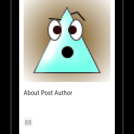
About Post Author
Lawrence Powell
akuntotoleader@gmail.com