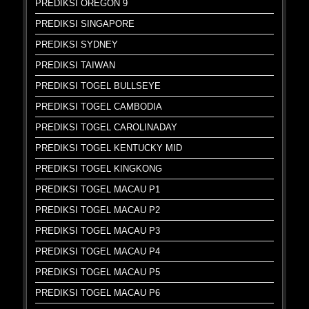
PREDIKSI OREGON 9
PREDIKSI SINGAPORE
PREDIKSI SYDNEY
PREDIKSI TAIWAN
PREDIKSI TOGEL BULLSEYE
PREDIKSI TOGEL CAMBODIA
PREDIKSI TOGEL CAROLINADAY
PREDIKSI TOGEL KENTUCKY MID
PREDIKSI TOGEL KINGKONG
PREDIKSI TOGEL MACAU P1
PREDIKSI TOGEL MACAU P2
PREDIKSI TOGEL MACAU P3
PREDIKSI TOGEL MACAU P4
PREDIKSI TOGEL MACAU P5
PREDIKSI TOGEL MACAU P6